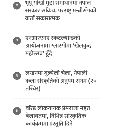
भूपू गोर्खा मुद्दा समाधानमा नेपाल
१
सरकार सक्रिय, परराष्ट्र मन्त्रीसँगको
वार्ता सकारात्मक
एनआरएनए स्कटल्यान्डको
२
आयोजनामा ग्लास्गोमा ‘खेलकुद
महोत्सव’ हुँदै
लन्डनमा गुल्मेली भेला, नेपाली
३
कला संस्कृतिको अनुपम संगम (२०
तस्विर)
वरिष्ठ लोकगायक प्रेमराजा महत
४
बेलायतमा, विभिन्न सांस्कृतिक
कार्यक्रममा प्रस्तुति दिने