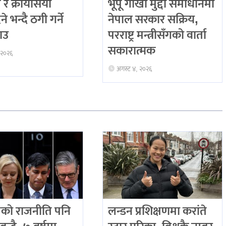
 र क्रोयसिया
भूपू गोर्खा मुद्दा समाधानमा
े भन्दै ठगी गर्ने
नेपाल सरकार सक्रिय,
राउ
परराष्ट्र मन्त्रीसँगको वार्ता
सकारात्मक
 २०२६
अगस्ट ४, २०२६
को राजनीति पनि
लन्डन प्रशिक्षणमा करांते