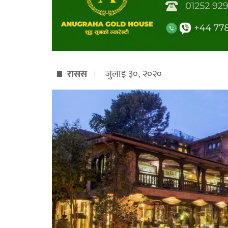
रासस
जुलाइ ३०, २०२०