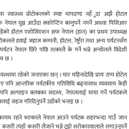
स्वास्थ्य प्रोटोकलको स्पष्ट मापदण्ड नहँुदा अझै होटल
ेपाल घुम्न आउँदा क्वारेन्टिन बस्नुपर्ने नपर्ने अथवा पिसिआर
योल रहेको होटल एशोसिएशन अफ नेपाल (हान) का प्रथम उपाध्यक्ष
ोकलले हवाई जहाज कम्पनी, होटल, रेष्टुँरा तथा अन्य पर्यटनसँग
पर्यटन नेपाल छिरे पछि तत्कालै के गर्ने भन्ने अन्योलले विदेशी
कम छ ।
अवस्थामा रहेको जनाएका छन् । चार महिनादेखि प्रायः ठप्प होटेल
 भए पनि आन्तरिक पर्यटकीय गतिविधि बढ्नासाथ व्यवसाय केही
नि अल्पाइन क्लबका सदस्य, नेपाललाई माया गर्ने पर्यटकले
सलाई सहज गरिदिनुपर्ने उहाँको भनाइ छ ।
ी कायम रहने भएकाले नेपाल आउने पर्यटक शहरभन्दा गाउँ जान
री त्यहाँ कसरी लैजाने भन्ने टुङ्गो सरोकारवालाले लगाउनुपर्ने