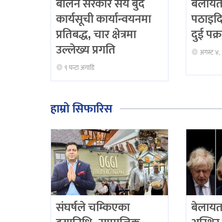
बालेन सरकार सय बुँदे
बेलायत
कार्यसूची कार्यान्वयनमा
पठाइदिन
प्रतिबद्ध, चार क्षेत्रमा
दुई पक्
उल्लेख्य प्रगति
अगस्ट ४,
९ घन्टा अगाडि
हाम्रो सिफारिस
संघर्षले चम्किएका
बेलायत