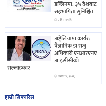
डब्लिनमा, ३५ देशबाट
सहभागिता सुनिश्चित
२ दिन अगाडि
अष्ट्रेलियामा कार्यरत
वैज्ञानिक डा राजु
अधिकारी एनआरएनए
आइसीसीको
सल्लाहकार
अगस्ट ४, २०२६
हाम्रो सिफारिस