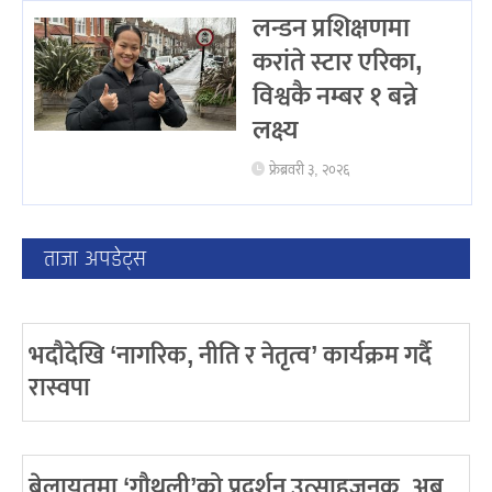
लन्डन प्रशिक्षणमा
करांते स्टार एरिका,
विश्वकै नम्बर १ बन्ने
लक्ष्य
फ्रेब्रवरी ३, २०२६
ताजा अपडेट्स
भदौदेखि ‘नागरिक, नीति र नेतृत्व’ कार्यक्रम गर्दै
रास्वपा
बेलायतमा ‘गौथली’को प्रदर्शन उत्साहजनक, अब