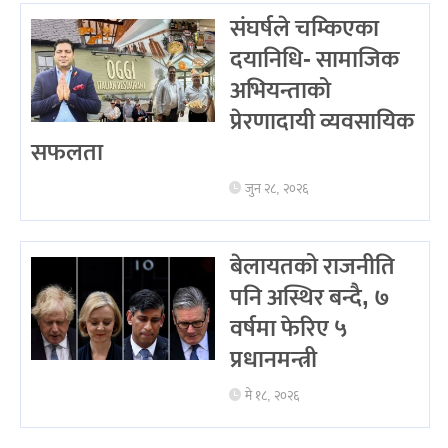
संघर्षले चम्किएका
दयानिधि- सामाजिक
अभियन्ताको
प्रेरणादायी व्यवसायिक
सफलता
जुन २८, २०२६
बेलायतको राजनीति
पनि अस्थिर बन्दै, ७
वर्षमा फेरिए ५
प्रधानमन्त्री
मे १८, २०२६