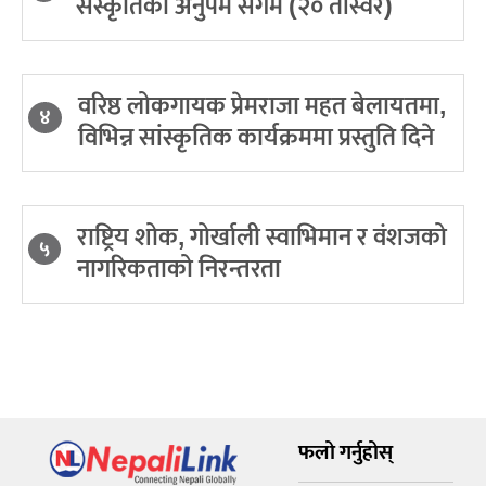
संस्कृतिको अनुपम संगम (२० तस्विर)
वरिष्ठ लोकगायक प्रेमराजा महत बेलायतमा,
४
विभिन्न सांस्कृतिक कार्यक्रममा प्रस्तुति दिने
राष्ट्रिय शोक, गोर्खाली स्वाभिमान र वंशजको
५
नागरिकताको निरन्तरता
फलो गर्नुहोस्