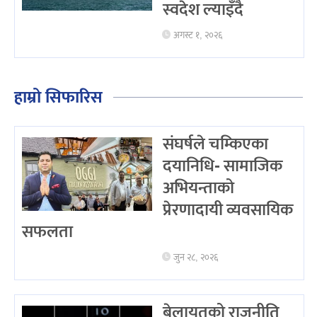
स्वदेश ल्याइँदै
अगस्ट १, २०२६
हाम्रो सिफारिस
संघर्षले चम्किएका
दयानिधि- सामाजिक
अभियन्ताको
प्रेरणादायी व्यवसायिक
सफलता
जुन २८, २०२६
बेलायतको राजनीति