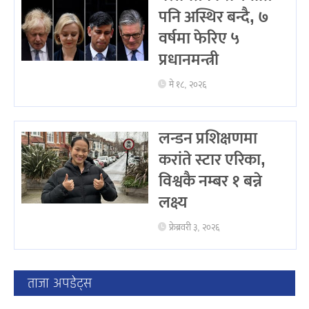
पनि अस्थिर बन्दै, ७
वर्षमा फेरिए ५
प्रधानमन्त्री
मे १८, २०२६
लन्डन प्रशिक्षणमा
करांते स्टार एरिका,
विश्वकै नम्बर १ बन्ने
लक्ष्य
फ्रेब्रवरी ३, २०२६
ताजा अपडेट्स