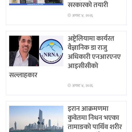
सरकारको तयारी
अगस्ट ४, २०२६
अष्ट्रेलियामा कार्यरत
वैज्ञानिक डा राजु
अधिकारी एनआरएनए
आइसीसीको
सल्लाहकार
अगस्ट ४, २०२६
इरान आक्रमणमा
कुवेतमा निधन भएका
तामाङको पार्थिव शरीर