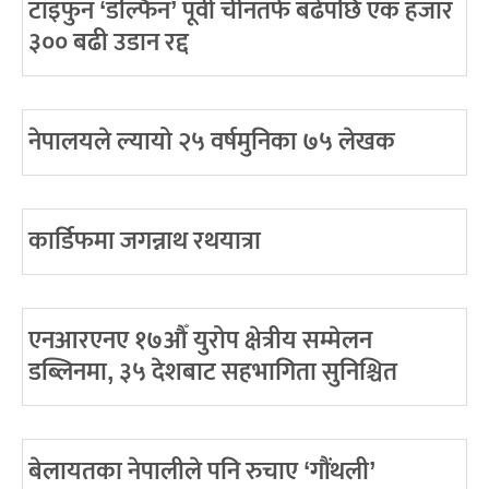
टाइफुन ‘डल्फिन’ पूर्वी चीनतर्फ बढेपछि एक हजार
३०० बढी उडान रद्द
नेपालयले ल्यायो २५ वर्षमुनिका ७५ लेखक
कार्डिफमा जगन्नाथ रथयात्रा
एनआरएनए १७औँ युरोप क्षेत्रीय सम्मेलन
डब्लिनमा, ३५ देशबाट सहभागिता सुनिश्चित
बेलायतका नेपालीले पनि रुचाए ‘गौंथली’