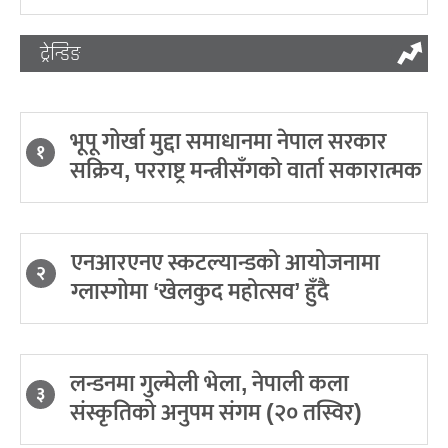
ट्रेन्डिङ
भूपू गोर्खा मुद्दा समाधानमा नेपाल सरकार
१
सक्रिय, परराष्ट्र मन्त्रीसँगको वार्ता सकारात्मक
एनआरएनए स्कटल्यान्डको आयोजनामा
२
ग्लास्गोमा ‘खेलकुद महोत्सव’ हुँदै
लन्डनमा गुल्मेली भेला, नेपाली कला
३
संस्कृतिको अनुपम संगम (२० तस्विर)