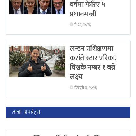
वर्षमा फेरिए ५
प्रधानमन्त्री
मे १८, २०२६
लन्डन प्रशिक्षणमा
करांते स्टार एरिका,
विश्वकै नम्बर १ बन्ने
लक्ष्य
फ्रेब्रवरी ३, २०२६
ताजा अपडेट्स