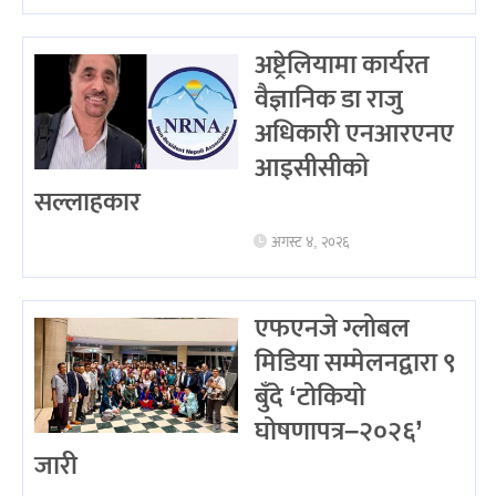
अष्ट्रेलियामा कार्यरत
वैज्ञानिक डा राजु
अधिकारी एनआरएनए
आइसीसीको
सल्लाहकार
अगस्ट ४, २०२६
एफएनजे ग्लोबल
मिडिया सम्मेलनद्वारा ९
बुँदे ‘टोकियो
घोषणापत्र–२०२६’
जारी