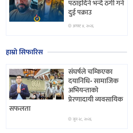
पठाइदिने भन्दै ठगी गर्ने
दुई पक्राउ
अगस्ट ४, २०२६
हाम्रो सिफारिस
संघर्षले चम्किएका
दयानिधि- सामाजिक
अभियन्ताको
प्रेरणादायी व्यवसायिक
सफलता
जुन २८, २०२६