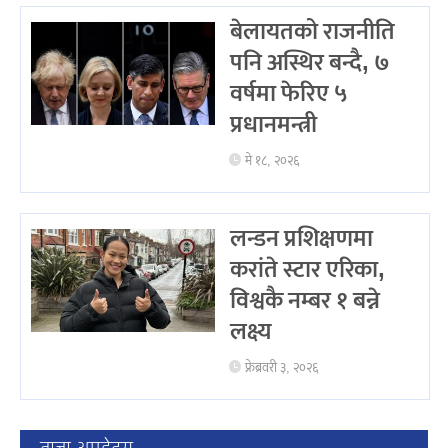
बेलायतको राजनीति
पनि अस्थिर बन्दै, ७
वर्षमा फेरिए ५
प्रधानमन्त्री
मे १८, २०२६
लन्डन प्रशिक्षणमा
करांते स्टार एरिका,
विश्वकै नम्बर १ बन्ने
लक्ष्य
फ्रेब्रवरी ३, २०२६