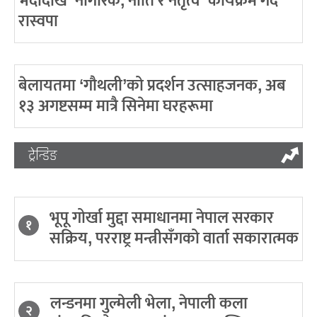
भदौदेखि ‘नागरिक, नीति र नेतृत्व’ कार्यक्रम गर्दै
रास्वपा
बेलायतमा ‘गौथली’को प्रदर्शन उत्साहजनक, अब
१३ अगष्टसम्म मात्रै सिनेमा घरहरूमा
ट्रेन्डिङ
भूपू गोर्खा मुद्दा समाधानमा नेपाल सरकार
१
सक्रिय, परराष्ट्र मन्त्रीसँगको वार्ता सकारात्मक
लन्डनमा गुल्मेली भेला, नेपाली कला
२