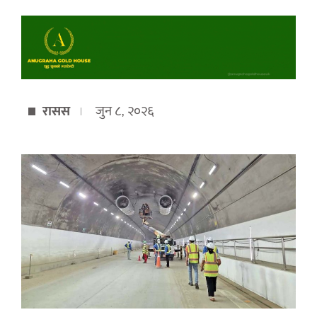
रासस
जुन ८, २०२६