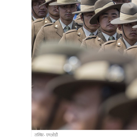
तस्बिर- एमओडी