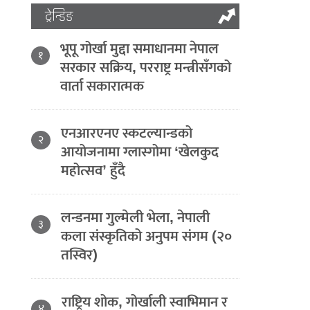
ट्रेन्डिङ
भूपू गोर्खा मुद्दा समाधानमा नेपाल
१
सरकार सक्रिय, परराष्ट्र मन्त्रीसँगको
वार्ता सकारात्मक
एनआरएनए स्कटल्यान्डको
२
आयोजनामा ग्लास्गोमा ‘खेलकुद
महोत्सव’ हुँदै
लन्डनमा गुल्मेली भेला, नेपाली
३
कला संस्कृतिको अनुपम संगम (२०
तस्विर)
राष्ट्रिय शोक, गोर्खाली स्वाभिमान र
४