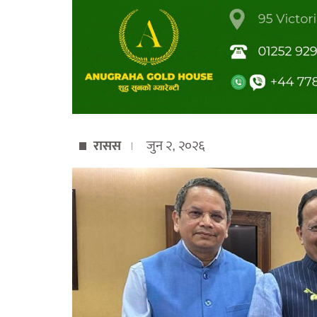
रासस
जुन २, २०२६