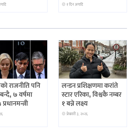
अगाडि
१ दिन अगाडि
को राजनीति पनि
लन्डन प्रशिक्षणमा करांते
बन्दै, ७ वर्षमा
स्टार एरिका, विश्वकै नम्बर
प्रधानमन्त्री
१ बन्ने लक्ष्य
२६
फ्रेब्रवरी ३, २०२६