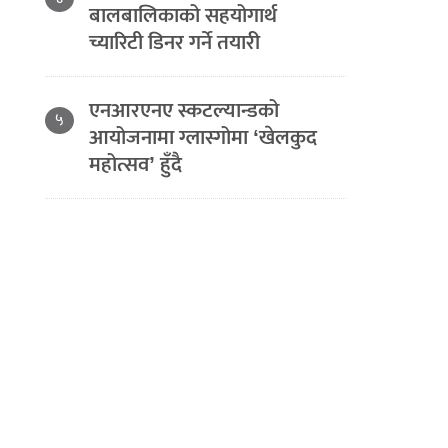
बालबालिकाको सहयोगार्थ
च्यारिटी डिनर गर्ने तयारी
एनआरएनए स्कटल्यान्डको
५
आयोजनामा ग्लास्गोमा ‘खेलकुद
महोत्सव’ हुँदै