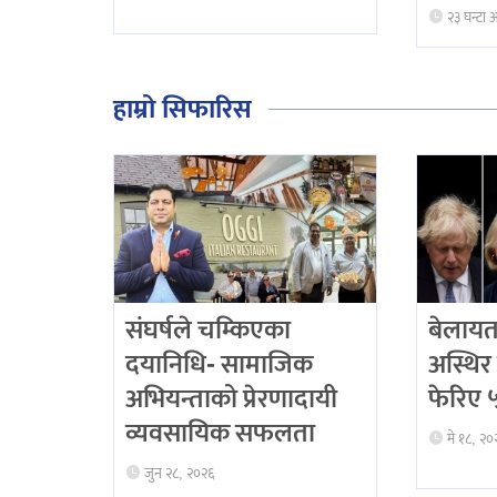
२३ घन्टा 
हाम्रो सिफारिस
संघर्षले चम्किएका
बेलायत
दयानिधि- सामाजिक
अस्थिर 
अभियन्ताको प्रेरणादायी
फेरिए ५ 
व्यवसायिक सफलता
मे १८, २०
जुन २८, २०२६