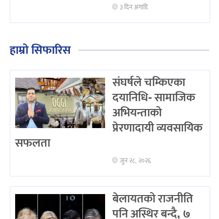
३ दिन अगाडि
हाम्रो सिफारिस
संघर्षले चम्किएका
दयानिधि- सामाजिक
अभियन्ताको
प्रेरणादायी व्यवसायिक
सफलता
जुन २८, २०२६
बेलायतको राजनीति
पनि अस्थिर बन्दै, ७