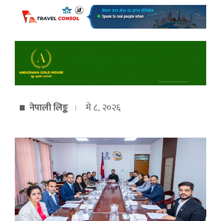
नेपाली लिङ्क
मे ८, २०२६