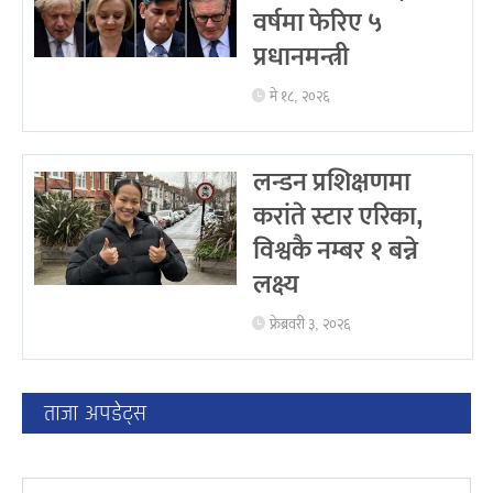
वर्षमा फेरिए ५
प्रधानमन्त्री
मे १८, २०२६
लन्डन प्रशिक्षणमा
करांते स्टार एरिका,
विश्वकै नम्बर १ बन्ने
लक्ष्य
फ्रेब्रवरी ३, २०२६
ताजा अपडेट्स