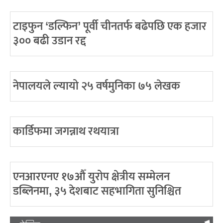
टाइफुन ‘डल्फिन’ पूर्वी चीनतर्फ बढेपछि एक हजार
३०० बढी उडान रद्द
नेपालयले ल्यायो २५ वर्षमुनिका ७५ लेखक
कार्डिफमा जगन्नाथ रथयात्रा
एनआरएनए १७औँ युरोप क्षेत्रीय सम्मेलन
डब्लिनमा, ३५ देशबाट सहभागिता सुनिश्चित