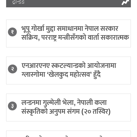
ट्रेन्डिङ
भूपू गोर्खा मुद्दा समाधानमा नेपाल सरकार
१
सक्रिय, परराष्ट्र मन्त्रीसँगको वार्ता सकारात्मक
एनआरएनए स्कटल्यान्डको आयोजनामा
२
ग्लास्गोमा ‘खेलकुद महोत्सव’ हुँदै
लन्डनमा गुल्मेली भेला, नेपाली कला
३
संस्कृतिको अनुपम संगम (२० तस्विर)