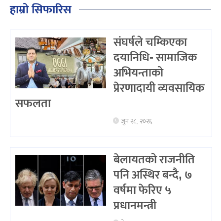
हाम्रो सिफारिस
संघर्षले चम्किएका
दयानिधि- सामाजिक
अभियन्ताको
प्रेरणादायी व्यवसायिक
सफलता
जुन २८, २०२६
बेलायतको राजनीति
पनि अस्थिर बन्दै, ७
वर्षमा फेरिए ५
प्रधानमन्त्री