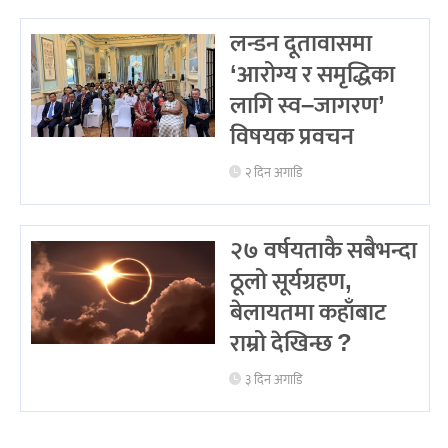
लन्डन दूतावासमा
‘आरोग्य र समृद्धिका
लागि स्व–जागरण’
विषयक प्रवचन
२ दिन अगाडि
२७ वर्षयताकै सबैभन्दा
ठूलो सूर्यग्रहण,
बेलायतमा कहाँबाट
राम्रो देखिन्छ ?
३ दिन अगाडि