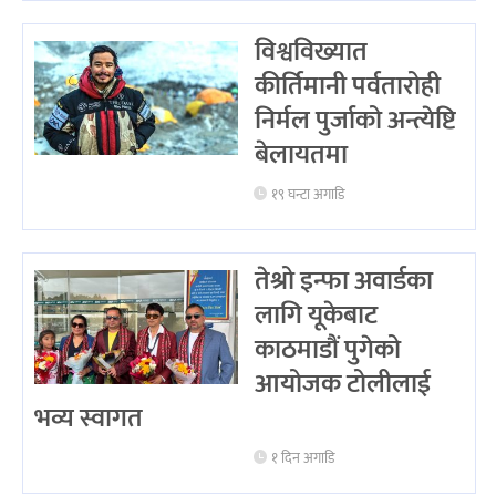
विश्वविख्यात
कीर्तिमानी पर्वतारोही
निर्मल पुर्जाको अन्त्येष्टि
बेलायतमा
१९ घन्टा अगाडि
तेश्रो इन्फा अवार्डका
लागि यूकेबाट
काठमाडौं पुगेको
आयोजक टोलीलाई
भव्य स्वागत
१ दिन अगाडि