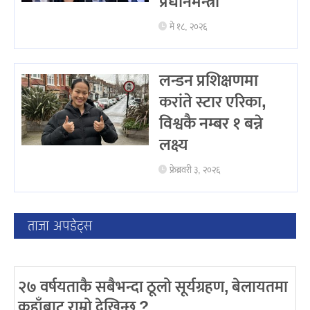
प्रधानमन्त्री
मे १८, २०२६
लन्डन प्रशिक्षणमा
करांते स्टार एरिका,
विश्वकै नम्बर १ बन्ने
लक्ष्य
फ्रेब्रवरी ३, २०२६
ताजा अपडेट्स
२७ वर्षयताकै सबैभन्दा ठूलो सूर्यग्रहण, बेलायतमा
कहाँबाट राम्रो देखिन्छ ?