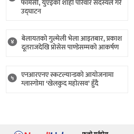
फार्मेसी, युएईको शाही परिवार सदस्यले गरे
उद्घाटन
बेलायतको गुल्मेली भेला आइतबार, प्रकाश
४
दूतराजदेखि प्रोसेस पाण्डेसम्मको आकर्षण
एनआरएनए स्कटल्यान्डको आयोजनामा
५
ग्लास्गोमा ‘खेलकुद महोत्सव’ हुँदै
फलो गर्नुहोस्