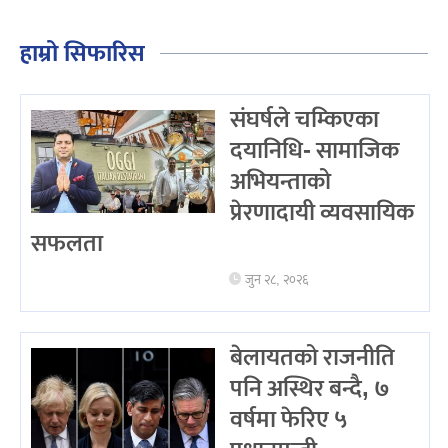
हाम्रो सिफारिस
संघर्षले चम्किएका
दयानिधि- सामाजिक
अभियन्ताको
प्रेरणादायी व्यवसायिक
सफलता
जुन २८, २०२६
बेलायतको राजनीति
पनि अस्थिर बन्दै, ७
वर्षमा फेरिए ५