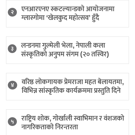
एनआरएनए स्कटल्यान्डको आयोजनामा
२
ग्लास्गोमा ‘खेलकुद महोत्सव’ हुँदै
लन्डनमा गुल्मेली भेला, नेपाली कला
३
संस्कृतिको अनुपम संगम (२० तस्विर)
वरिष्ठ लोकगायक प्रेमराजा महत बेलायतमा,
४
विभिन्न सांस्कृतिक कार्यक्रममा प्रस्तुति दिने
राष्ट्रिय शोक, गोर्खाली स्वाभिमान र वंशजको
५
नागरिकताको निरन्तरता