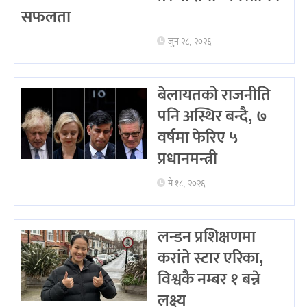
सफलता
जुन २८, २०२६
बेलायतको राजनीति
पनि अस्थिर बन्दै, ७
वर्षमा फेरिए ५
प्रधानमन्त्री
मे १८, २०२६
लन्डन प्रशिक्षणमा
करांते स्टार एरिका,
विश्वकै नम्बर १ बन्ने
लक्ष्य