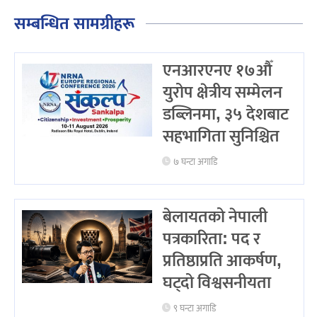
सम्बन्धित सामग्रीहरू
एनआरएनए १७औँ
युरोप क्षेत्रीय सम्मेलन
डब्लिनमा, ३५ देशबाट
सहभागिता सुनिश्चित
७ घन्टा अगाडि
बेलायतको नेपाली
पत्रकारिता: पद र
प्रतिष्ठाप्रति आकर्षण,
घट्दो विश्वसनीयता
९ घन्टा अगाडि