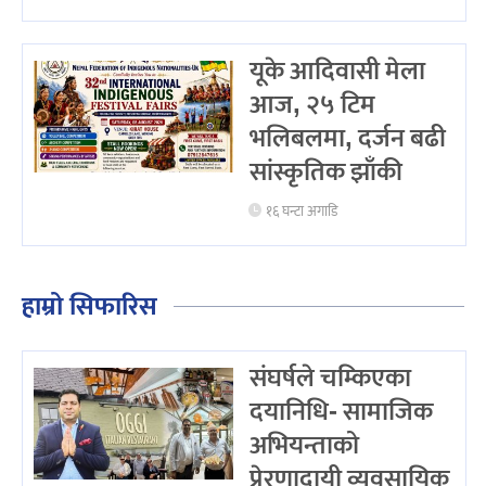
यूके आदिवासी मेला
आज, २५ टिम
भलिबलमा, दर्जन बढी
सांस्कृतिक झाँकी
१६ घन्टा अगाडि
हाम्रो सिफारिस
संघर्षले चम्किएका
दयानिधि- सामाजिक
अभियन्ताको
प्रेरणादायी व्यवसायिक