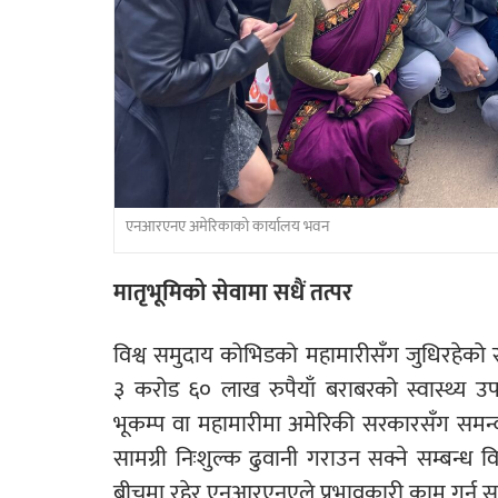
एनआरएनए अमेरिकाको कार्यालय भवन
मातृभूमिको सेवामा सधैं तत्पर
विश्व समुदाय कोभिडको महामारीसँग जुधिरहेको स
३ करोड ६० लाख रुपैयाँ बराबरको स्वास्थ्य 
भूकम्प वा महामारीमा अमेरिकी सरकारसँग समन
सामग्री निःशुल्क ढुवानी गराउन सक्ने सम्बन
बीचमा रहेर एनआरएनएले प्रभावकारी काम गर्न सक्