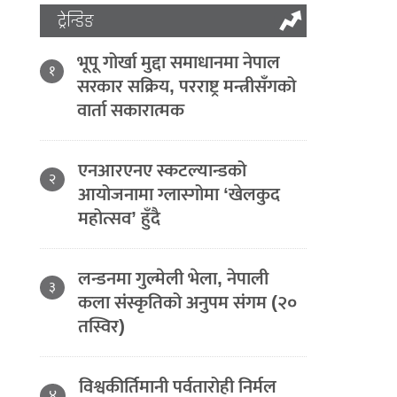
ट्रेन्डिङ
भूपू गोर्खा मुद्दा समाधानमा नेपाल
१
सरकार सक्रिय, परराष्ट्र मन्त्रीसँगको
वार्ता सकारात्मक
एनआरएनए स्कटल्यान्डको
२
आयोजनामा ग्लास्गोमा ‘खेलकुद
महोत्सव’ हुँदै
लन्डनमा गुल्मेली भेला, नेपाली
३
कला संस्कृतिको अनुपम संगम (२०
तस्विर)
विश्वकीर्तिमानी पर्वतारोही निर्मल
४