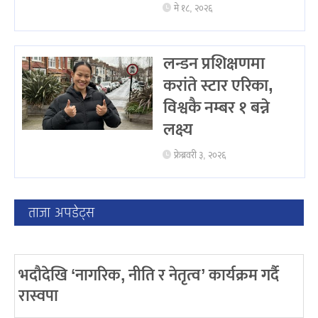
मे १८, २०२६
लन्डन प्रशिक्षणमा
करांते स्टार एरिका,
विश्वकै नम्बर १ बन्ने
लक्ष्य
फ्रेब्रवरी ३, २०२६
ताजा अपडेट्स
भदौदेखि ‘नागरिक, नीति र नेतृत्व’ कार्यक्रम गर्दै
रास्वपा