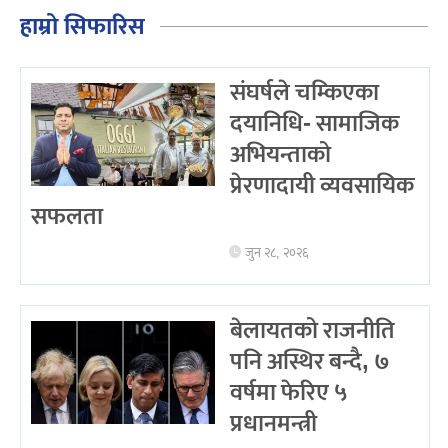
हाम्रो सिफारिस
संघर्षले चम्किएका
दयानिधि- सामाजिक
अभियन्ताको
प्रेरणादायी व्यवसायिक
सफलता
जुन २८, २०२६
बेलायतको राजनीति
पनि अस्थिर बन्दै, ७
वर्षमा फेरिए ५
प्रधानमन्त्री