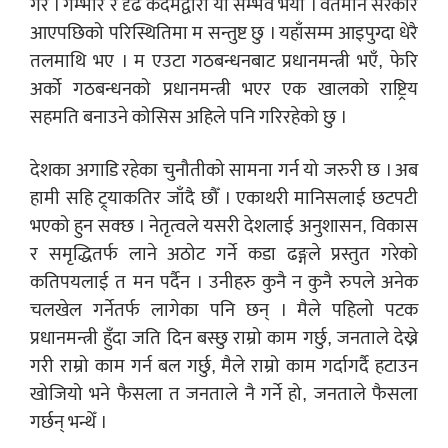
गरेँ । गम्भीर र दृढ कदमद्वारा यो सम्भव भयो । वर्तमान सरकार
आएपछिको परिस्थितिमा म सन्तुष्ट छु । यहाँसम्म आइपुग्दा धेरै
तलमाथि भए । म एउटा गठबन्धनबाट प्रधानमन्त्री भएँ, फेरि
अर्को गठबन्धनको प्रधानमन्त्री भएर एक खालको राष्ट्रिय
सहमति बनाउने कोसिस अहिले पनि गरिरहेको छु ।
देशका अगाडि रहेका चुनौतीको सामना गर्न यो जरुरी छ । अब
हामी सहि ट्र्याकतिर जाँदै छौँ । एकाथरी मानिसलाई छटपटी
भएको हुन सक्छ । नेतृत्वले यसरी देशलाई अनुशासन, विकास
र समृद्धितर्फ लाने अठोट गर्ने कडा ढङ्गले प्रस्तुत गरेको
कतिपयलाई त मन पर्दैन । उनीहरु कुनै न कुनै रुपले अनेक
चलखेल गर्नेतर्फ लागेका पनि छन् । मैले पहिलो पटक
प्रधानमन्त्री हुँदा जति दिन बस्छु राम्रो काम गर्छु, जनताले देख्ने
गरी राम्रो काम गर्न बल गर्छु, मैले राम्रो काम गर्दागर्दै हटाउन
खोजियो भने फैसला त जनताले नै गर्ने हो, जनताले फैसला
गर्छन् भन्थेँ ।