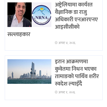
अष्ट्रेलियामा कार्यरत
वैज्ञानिक डा राजु
अधिकारी एनआरएनए
आइसीसीको
सल्लाहकार
अगस्ट ४, २०२६
इरान आक्रमणमा
कुवेतमा निधन भएका
तामाङको पार्थिव शरीर
स्वदेश ल्याइँदै
अगस्ट १, २०२६