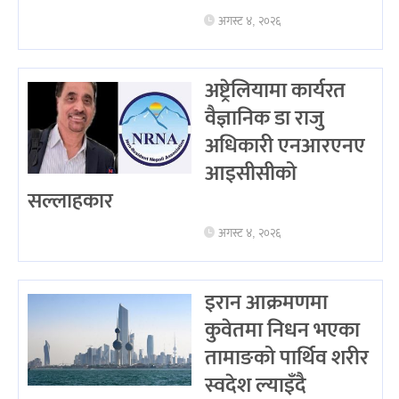
अगस्ट ४, २०२६
अष्ट्रेलियामा कार्यरत
वैज्ञानिक डा राजु
अधिकारी एनआरएनए
आइसीसीको
सल्लाहकार
अगस्ट ४, २०२६
इरान आक्रमणमा
कुवेतमा निधन भएका
तामाङको पार्थिव शरीर
स्वदेश ल्याइँदै