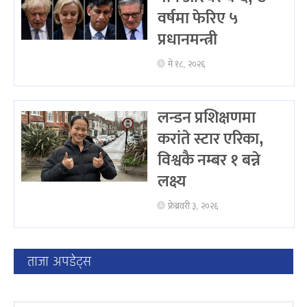
वर्षमा फेरिए ५
प्रधानमन्त्री
मे १८, २०२६
लन्डन प्रशिक्षणमा
करांते स्टार एरिका,
विश्वकै नम्बर १ बन्ने
लक्ष्य
फ्रेब्रवरी ३, २०२६
ताजा अपडेट्स