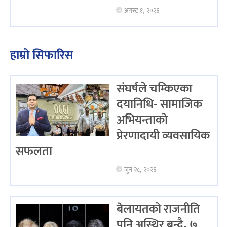
अगस्ट १, २०२६
हाम्रो सिफारिस
संघर्षले चम्किएका
दयानिधि- सामाजिक
अभियन्ताको
प्रेरणादायी व्यवसायिक
सफलता
जुन २८, २०२६
बेलायतको राजनीति
पनि अस्थिर बन्दै, ७