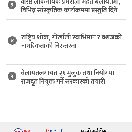
वरिष्ठ लोकगायक प्रेमराजा महत बेलायतमा,
३
विभिन्न सांस्कृतिक कार्यक्रममा प्रस्तुति दिने
राष्ट्रिय शोक, गोर्खाली स्वाभिमान र वंशजको
४
नागरिकताको निरन्तरता
बेलायतलगायत २१ मुलुक तथा नियोगमा
५
राजदूत नियुक्त गर्ने सरकारको तयारी
फलो गर्नुहोस्