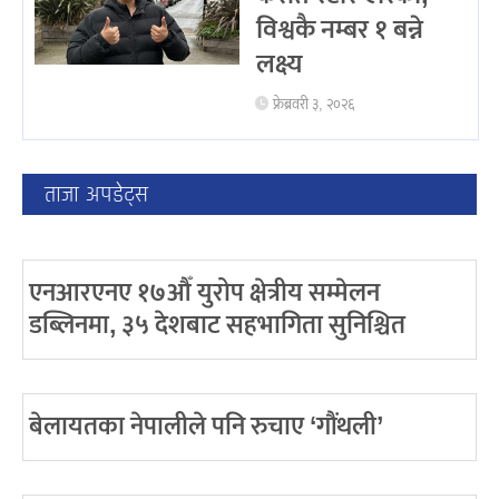
विश्वकै नम्बर १ बन्ने
लक्ष्य
फ्रेब्रवरी ३, २०२६
ताजा अपडेट्स
एनआरएनए १७औँ युरोप क्षेत्रीय सम्मेलन
डब्लिनमा, ३५ देशबाट सहभागिता सुनिश्चित
बेलायतका नेपालीले पनि रुचाए ‘गौंथली’