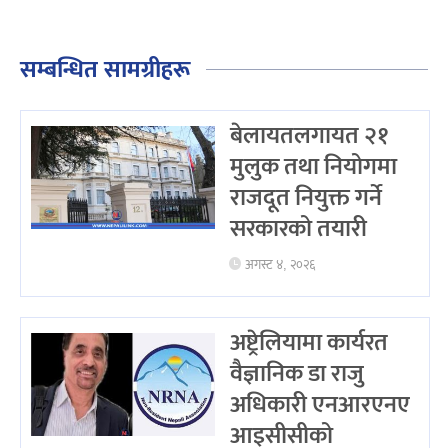
सम्बन्धित सामग्रीहरू
बेलायतलगायत २१
मुलुक तथा नियोगमा
राजदूत नियुक्त गर्ने
सरकारको तयारी
अगस्ट ४, २०२६
अष्ट्रेलियामा कार्यरत
वैज्ञानिक डा राजु
अधिकारी एनआरएनए
आइसीसीको