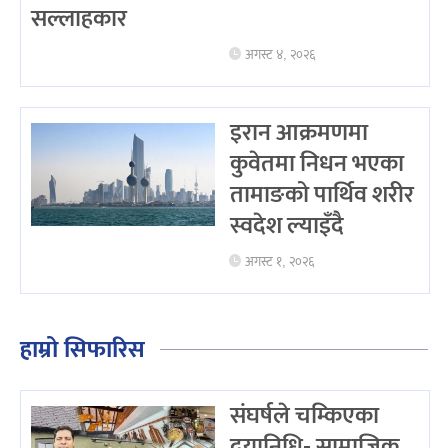
सल्लाहकार
अगस्ट ४, २०२६
इरान आक्रमणमा
कुवेतमा निधन भएका
तामाङको पार्थिव शरीर
स्वदेश ल्याइँदै
अगस्ट १, २०२६
हाम्रो सिफारिस
संघर्षले चम्किएका
दयानिधि- सामाजिक