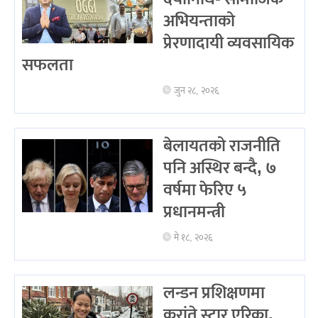
अभियन्ताको
प्रेरणादायी व्यवसायिक
सफलता
जुन २८, २०२६
बेलायतको राजनीति
पनि अस्थिर बन्दै, ७
वर्षमा फेरिए ५
प्रधानमन्त्री
मे १८, २०२६
लन्डन प्रशिक्षणमा
करांते स्टार एरिका,