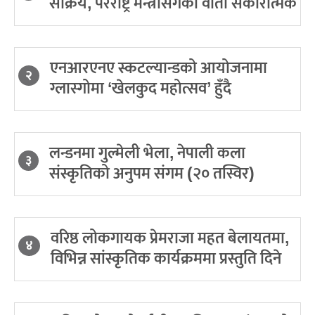
सक्रिय, परराष्ट्र मन्त्रीसँगको वार्ता सकारात्मक
एनआरएनए स्कटल्यान्डको आयोजनामा
२
ग्लास्गोमा ‘खेलकुद महोत्सव’ हुँदै
लन्डनमा गुल्मेली भेला, नेपाली कला
३
संस्कृतिको अनुपम संगम (२० तस्विर)
वरिष्ठ लोकगायक प्रेमराजा महत बेलायतमा,
४
विभिन्न सांस्कृतिक कार्यक्रममा प्रस्तुति दिने