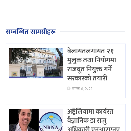
सम्बन्धित सामग्रीहरू
बेलायतलगायत २१
मुलुक तथा नियोगमा
राजदूत नियुक्त गर्ने
सरकारको तयारी
अगस्ट ४, २०२६
अष्ट्रेलियामा कार्यरत
वैज्ञानिक डा राजु
अधिकारी एनआरएनए