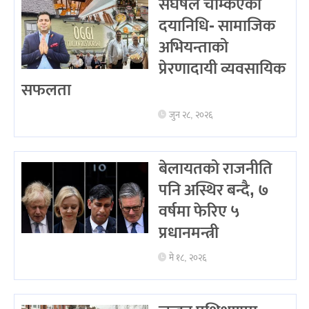
संघर्षले चम्किएका
दयानिधि- सामाजिक
अभियन्ताको
प्रेरणादायी व्यवसायिक
सफलता
जुन २८, २०२६
बेलायतको राजनीति
पनि अस्थिर बन्दै, ७
वर्षमा फेरिए ५
प्रधानमन्त्री
मे १८, २०२६