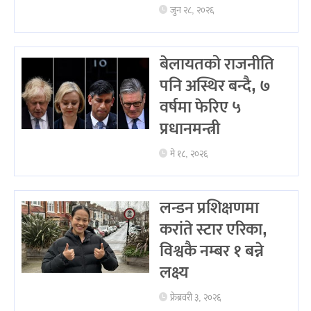
जुन २८, २०२६
बेलायतको राजनीति
पनि अस्थिर बन्दै, ७
वर्षमा फेरिए ५
प्रधानमन्त्री
मे १८, २०२६
लन्डन प्रशिक्षणमा
करांते स्टार एरिका,
विश्वकै नम्बर १ बन्ने
लक्ष्य
फ्रेब्रवरी ३, २०२६