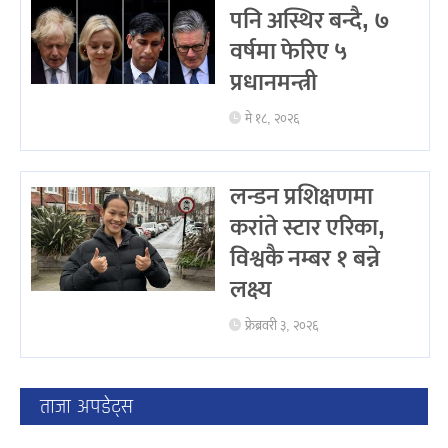
पनि अस्थिर बन्दै, ७
वर्षमा फेरिए ५
प्रधानमन्त्री
मे १८, २०२६
लन्डन प्रशिक्षणमा
करांते स्टार एरिका,
विश्वकै नम्बर १ बन्ने
लक्ष्य
फ्रेब्रवरी ३, २०२६
ताजा अपडेट्स