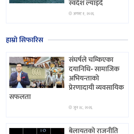
स्वदेश ल्याइँदै
अगस्ट १, २०२६
हाम्रो सिफारिस
संघर्षले चम्किएका
दयानिधि- सामाजिक
अभियन्ताको
प्रेरणादायी व्यवसायिक
सफलता
जुन २८, २०२६
बेलायतको राजनीति