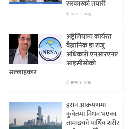
सरकारको तयारी
अगस्ट ४, २०२६
अष्ट्रेलियामा कार्यरत
वैज्ञानिक डा राजु
अधिकारी एनआरएनए
आइसीसीको
सल्लाहकार
अगस्ट ४, २०२६
इरान आक्रमणमा
कुवेतमा निधन भएका
तामाङको पार्थिव शरीर