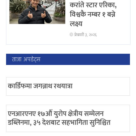
करांते स्टार एरिका,
विश्वकै नम्बर १ बन्ने
लक्ष्य
फ्रेब्रवरी ३, २०२६
ताजा अपडेट्स
कार्डिफमा जगन्नाथ रथयात्रा
एनआरएनए १७औँ युरोप क्षेत्रीय सम्मेलन
डब्लिनमा, ३५ देशबाट सहभागिता सुनिश्चित