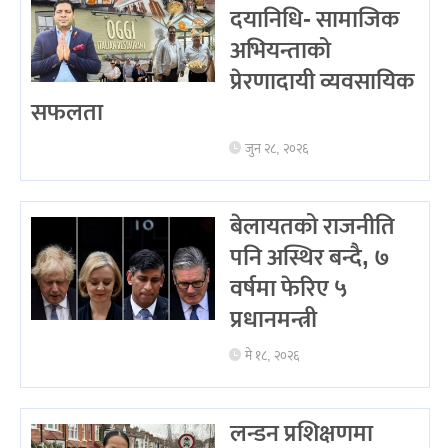
दयानिधि- सामाजिक
अभियन्ताको
प्रेरणादायी व्यवसायिक
सफलता
जुन २८, २०२६
बेलायतको राजनीति
पनि अस्थिर बन्दै, ७
वर्षमा फेरिए ५
प्रधानमन्त्री
मे १८, २०२६
लन्डन प्रशिक्षणमा