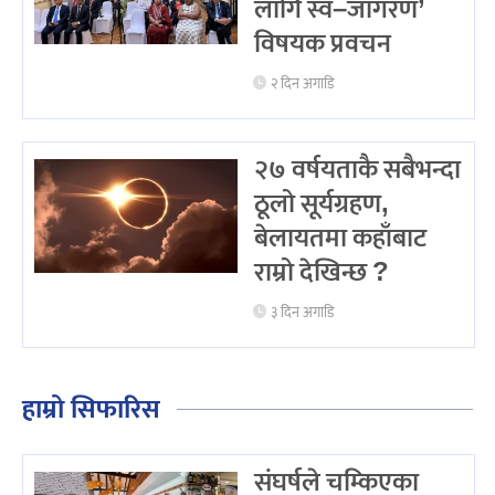
लागि स्व–जागरण’
विषयक प्रवचन
२ दिन अगाडि
२७ वर्षयताकै सबैभन्दा
ठूलो सूर्यग्रहण,
बेलायतमा कहाँबाट
राम्रो देखिन्छ ?
३ दिन अगाडि
हाम्रो सिफारिस
संघर्षले चम्किएका