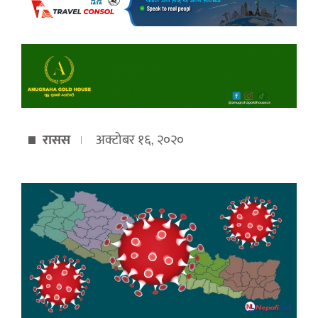
रासस
अक्टोबर १६, २०२०