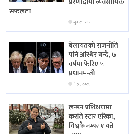
प्रेरणादायी व्यवसायिक
सफलता
जुन २८, २०२६
बेलायतको राजनीति
पनि अस्थिर बन्दै, ७
वर्षमा फेरिए ५
प्रधानमन्त्री
मे १८, २०२६
लन्डन प्रशिक्षणमा
करांते स्टार एरिका,
विश्वकै नम्बर १ बन्ने