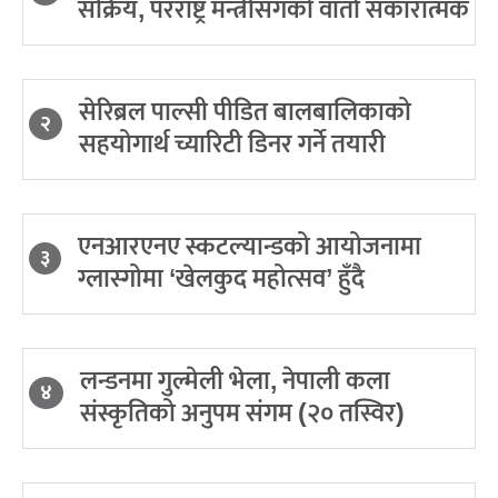
सक्रिय, परराष्ट्र मन्त्रीसँगको वार्ता सकारात्मक
सेरिब्रल पाल्सी पीडित बालबालिकाको
२
सहयोगार्थ च्यारिटी डिनर गर्ने तयारी
एनआरएनए स्कटल्यान्डको आयोजनामा
३
ग्लास्गोमा ‘खेलकुद महोत्सव’ हुँदै
लन्डनमा गुल्मेली भेला, नेपाली कला
४
संस्कृतिको अनुपम संगम (२० तस्विर)