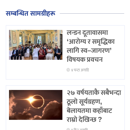
सम्बन्धित सामग्रीहरू
लन्डन दूतावासमा
‘आरोग्य र समृद्धिका
लागि स्व–जागरण’
विषयक प्रवचन
४ घन्टा अगाडि
२७ वर्षयताकै सबैभन्दा
ठूलो सूर्यग्रहण,
बेलायतमा कहाँबाट
राम्रो देखिन्छ ?