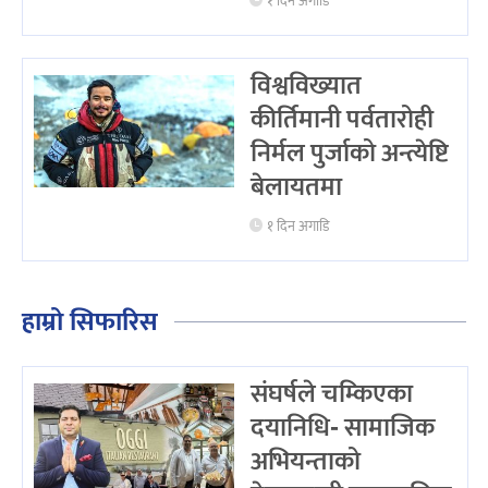
१ दिन अगाडि
विश्वविख्यात
कीर्तिमानी पर्वतारोही
निर्मल पुर्जाको अन्त्येष्टि
बेलायतमा
१ दिन अगाडि
हाम्रो सिफारिस
संघर्षले चम्किएका
दयानिधि- सामाजिक
अभियन्ताको