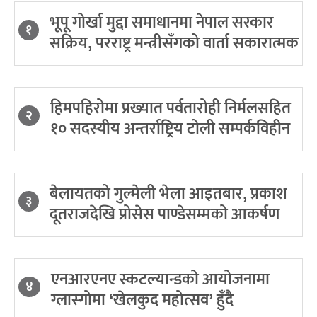
भूपू गोर्खा मुद्दा समाधानमा नेपाल सरकार
१
सक्रिय, परराष्ट्र मन्त्रीसँगको वार्ता सकारात्मक
हिमपहिरोमा प्रख्यात पर्वतारोही निर्मलसहित
२
१० सदस्यीय अन्तर्राष्ट्रिय टोली सम्पर्कविहीन
बेलायतको गुल्मेली भेला आइतबार, प्रकाश
३
दूतराजदेखि प्रोसेस पाण्डेसम्मको आकर्षण
एनआरएनए स्कटल्यान्डको आयोजनामा
४
ग्लास्गोमा ‘खेलकुद महोत्सव’ हुँदै