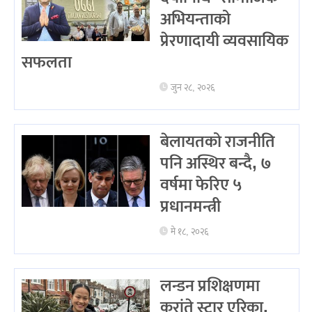
अभियन्ताको
प्रेरणादायी व्यवसायिक
सफलता
जुन २८, २०२६
बेलायतको राजनीति
पनि अस्थिर बन्दै, ७
वर्षमा फेरिए ५
प्रधानमन्त्री
मे १८, २०२६
लन्डन प्रशिक्षणमा
करांते स्टार एरिका,