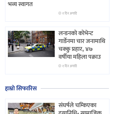
भव्य स्वागत
१ दिन अगाडि
लन्डनको कोभेन्ट
गार्डेनमा चार जनामाथि
चक्कु प्रहार, ४७
वर्षीया महिला पक्राउ
१ दिन अगाडि
हाम्रो सिफारिस
संघर्षले चम्किएका
दयानिधि- सामाजिक