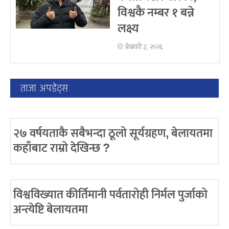
विश्वकै नम्बर १ बन्ने
लक्ष्य
फ्रेब्रवरी ३, २०२६
ताजा अपडेट्स
२७ वर्षयताकै सबैभन्दा ठूलो सूर्यग्रहण, बेलायतमा
कहाँबाट राम्रो देखिन्छ ?
विश्वविख्यात कीर्तिमानी पर्वतारोही निर्मल पुर्जाको
अन्त्येष्टि बेलायतमा