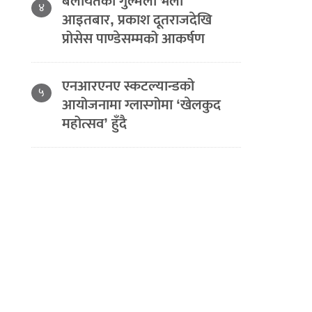
बेलायतको गुल्मेली भेला
४
आइतबार, प्रकाश दूतराजदेखि
प्रोसेस पाण्डेसम्मको आकर्षण
एनआरएनए स्कटल्यान्डको
५
आयोजनामा ग्लास्गोमा ‘खेलकुद
महोत्सव’ हुँदै