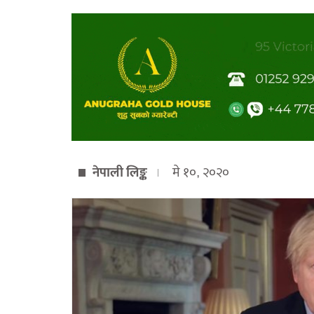
नेपाली लिङ्क
मे १०, २०२०