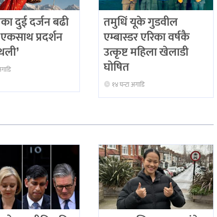
का दुई दर्जन बढी
तमुधिं यूके गुडवील
एकसाथ प्रदर्शन
एम्बास्डर एरिका वर्षकै
गौथली’
उत्कृष्ट महिला खेलाडी
घोषित
अगाडि
१४ घन्टा अगाडि