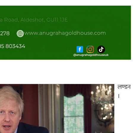
लण्डन
।