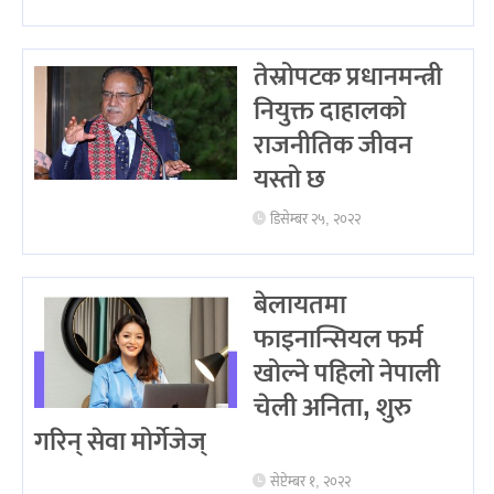
तेस्रोपटक प्रधानमन्त्री
नियुक्त दाहालको
राजनीतिक जीवन
यस्तो छ
डिसेम्बर २५, २०२२
बेलायतमा
फाइनान्सियल फर्म
खोल्ने पहिलो नेपाली
चेली अनिता, शुरु
गरिन् सेवा मोर्गेजेज्
सेप्टेम्बर १, २०२२