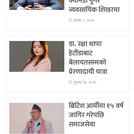
क्यानडा पुगेर
व्यवसायिक शिखरमा
अगस्ट ९, २०२५
डा. रक्षा थापाः
हेटौंडाबाट
बेलायतसम्मको
प्रेरणादायी यात्रा
जुलाइ १४, २०२५
ब्रिटिश आर्मीमा १५ वर्ष
जागिर गरेपछि
समाजसेवा