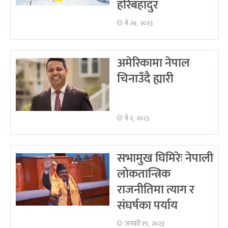
हरिबहादुर
मे २४, २०२३
अमेरिकामा नेपाल
चिनाउँदै ह्यारी
मे २, २०२३
सभामुख घिमिरेः नेपाली
लोकतान्त्रिक
राजनीतिमा त्याग र
संघर्षका पर्याय
जनवरी १९, २०२३