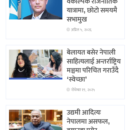
वैकल्पिक राजनीतिक
यात्रामा, छोटो समयमै
सभामुख
अप्रिल ५, २०२६
बेलायत बसेर नेपाली
साहित्यलाई अन्तर्राष्ट्रिय
मञ्चमा परिचित गराउँदै
‘स्वेच्छा’
नोभेम्बर १९, २०२५
उद्यमी आदित्यः
नेपालमा असफल,