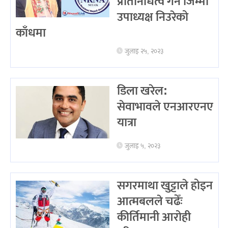
प्रतिनिधित्व गर्ने जिम्मा
उपाध्यक्ष निउरेको
काँधमा
जुलाइ २५, २०२३
डिला खरेल:
सेवाभावले एनआरएनए
यात्रा
जुलाइ ५, २०२३
सगरमाथा खुट्टाले होइन
आत्मबलले चढेँः
कीर्तिमानी आरोही