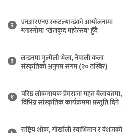
एनआरएनए स्कटल्यान्डको आयोजनामा
२
ग्लास्गोमा ‘खेलकुद महोत्सव’ हुँदै
लन्डनमा गुल्मेली भेला, नेपाली कला
३
संस्कृतिको अनुपम संगम (२० तस्विर)
वरिष्ठ लोकगायक प्रेमराजा महत बेलायतमा,
४
विभिन्न सांस्कृतिक कार्यक्रममा प्रस्तुति दिने
राष्ट्रिय शोक, गोर्खाली स्वाभिमान र वंशजको
५