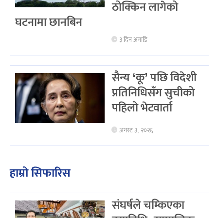
ठोक्किन लागेको
घटनामा छानबिन
३ दिन अगाडि
सैन्य ‘कू’ पछि विदेशी
प्रतिनिधिसँग सुचीको
पहिलो भेटवार्ता
अगस्ट ३, २०२६
हाम्रो सिफारिस
संघर्षले चम्किएका