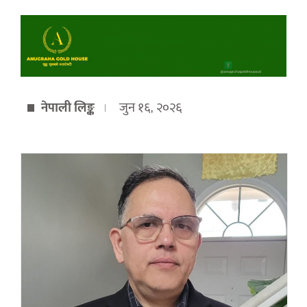
नेपाली लिङ्क
जुन १६, २०२६