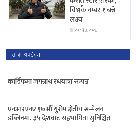
करांते स्टार एरिका,
विश्वकै नम्बर १ बन्ने
लक्ष्य
फ्रेब्रवरी ३, २०२६
ताजा अपडेट्स
कार्डिफमा जगन्नाथ रथयात्रा सम्पन्न
एनआरएनए १७औँ युरोप क्षेत्रीय सम्मेलन
डब्लिनमा, ३५ देशबाट सहभागिता सुनिश्चित