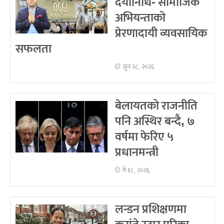
दयानिधि- सामाजिक
अभियन्ताको
प्रेरणादायी व्यवसायिक
सफलता
जुन २८, २०२६
बेलायतको राजनीति
पनि अस्थिर बन्दै, ७
वर्षमा फेरिए ५
प्रधानमन्त्री
मे १८, २०२६
लन्डन प्रशिक्षणमा