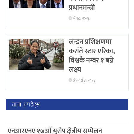
प्रधानमन्त्री
मे १८, २०२६
लन्डन प्रशिक्षणमा
करांते स्टार एरिका,
विश्वकै नम्बर १ बन्ने
लक्ष्य
फ्रेब्रवरी ३, २०२६
ताजा अपडेट्स
एनआरएनए १७औँ युरोप क्षेत्रीय सम्मेलन