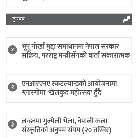
ट्रेन्डिङ
भूपू गोर्खा मुद्दा समाधानमा नेपाल सरकार
१
सक्रिय, परराष्ट्र मन्त्रीसँगको वार्ता सकारात्मक
एनआरएनए स्कटल्यान्डको आयोजनामा
२
ग्लास्गोमा ‘खेलकुद महोत्सव’ हुँदै
लन्डनमा गुल्मेली भेला, नेपाली कला
३
संस्कृतिको अनुपम संगम (२० तस्विर)