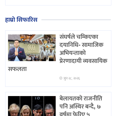
हाम्रो सिफारिस
संघर्षले चम्किएका
दयानिधि- सामाजिक
अभियन्ताको
प्रेरणादायी व्यवसायिक
सफलता
जुन २८, २०२६
बेलायतको राजनीति
पनि अस्थिर बन्दै, ७
वर्षमा फेरिए ५