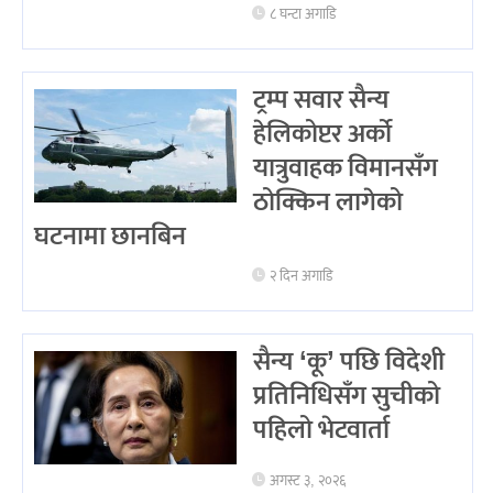
८ घन्टा अगाडि
ट्रम्प सवार सैन्य
हेलिकोप्टर अर्को
यात्रुवाहक विमानसँग
ठोक्किन लागेको
घटनामा छानबिन
२ दिन अगाडि
सैन्य ‘कू’ पछि विदेशी
प्रतिनिधिसँग सुचीको
पहिलो भेटवार्ता
अगस्ट ३, २०२६