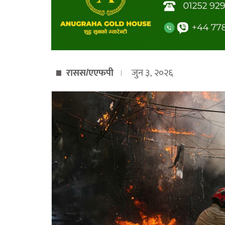
रासस/एएफपी
जुन ३, २०२६