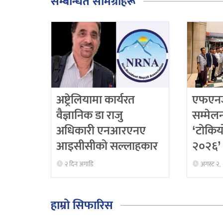
सम्बन्धित सामग्रीहरू
अष्ट्रेलियामा कार्यरत
एफएनजे
वैज्ञानिक डा राजु
सम्मेलनद
अधिकारी एनआरएनए
‘टोकिय
आइसीसीको सल्लाहकार
२०२६’ 
२ दिन अगाडि
अगस्ट २,
हाम्रो सिफारिस