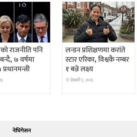
को राजनीति पनि
लन्डन प्रशिक्षणमा करांते
बन्दै, ७ वर्षमा
स्टार एरिका, विश्वकै नम्बर
प्रधानमन्त्री
१ बन्ने लक्ष्य
२६
फ्रेब्रवरी ३, २०२६
नेभिगेसन