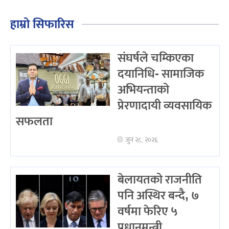
हाम्रो सिफारिस
संघर्षले चम्किएका
दयानिधि- सामाजिक
अभियन्ताको
प्रेरणादायी व्यवसायिक
सफलता
जुन २८, २०२६
बेलायतको राजनीति
पनि अस्थिर बन्दै, ७
वर्षमा फेरिए ५
प्रधानमन्त्री