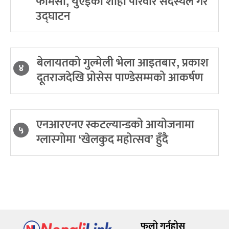
फार्मेसी, युएईको शाही परिवार सदस्यले गरे
उद्घाटन
बेलायतको गुल्मेली भेला आइतबार, प्रकाश
४
दूतराजदेखि प्रोसेस पाण्डेसम्मको आकर्षण
एनआरएनए स्कटल्यान्डको आयोजनामा
५
ग्लास्गोमा ‘खेलकुद महोत्सव’ हुँदै
फलो गर्नुहोस्