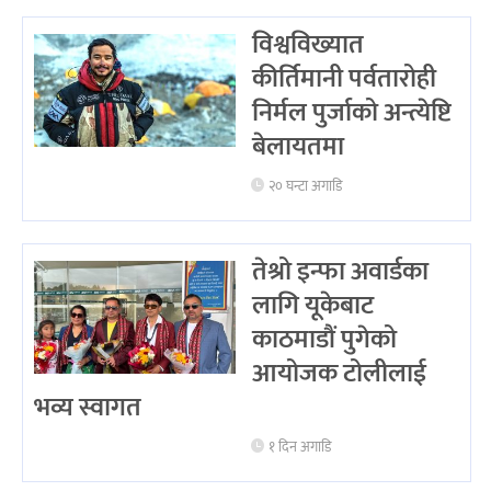
विश्वविख्यात
कीर्तिमानी पर्वतारोही
निर्मल पुर्जाको अन्त्येष्टि
बेलायतमा
२० घन्टा अगाडि
तेश्रो इन्फा अवार्डका
लागि यूकेबाट
काठमाडौं पुगेको
आयोजक टोलीलाई
भव्य स्वागत
१ दिन अगाडि