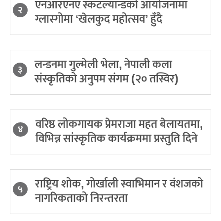
एनआरएनए स्कटल्यान्डको आयोजनामा
२
ग्लास्गोमा ‘खेलकुद महोत्सव’ हुँदै
लन्डनमा गुल्मेली भेला, नेपाली कला
३
संस्कृतिको अनुपम संगम (२० तस्विर)
वरिष्ठ लोकगायक प्रेमराजा महत बेलायतमा,
४
विभिन्न सांस्कृतिक कार्यक्रममा प्रस्तुति दिने
राष्ट्रिय शोक, गोर्खाली स्वाभिमान र वंशजको
५
नागरिकताको निरन्तरता