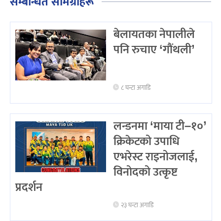
सम्बन्धित सामग्रीहरू
बेलायतका नेपालीले
पनि रुचाए ‘गौंथली’
८ घन्टा अगाडि
लन्डनमा ‘माया टी–१०’
क्रिकेटको उपाधि
एभरेस्ट राइनोजलाई,
विनोदको उत्कृष्ट
प्रदर्शन
२३ घन्टा अगाडि