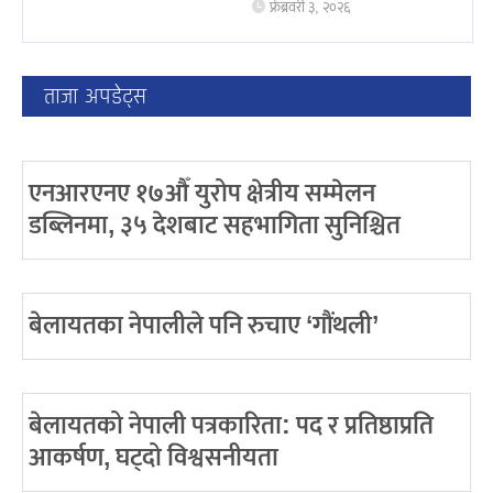
फ्रेब्रवरी ३, २०२६
ताजा अपडेट्स
एनआरएनए १७औँ युरोप क्षेत्रीय सम्मेलन
डब्लिनमा, ३५ देशबाट सहभागिता सुनिश्चित
बेलायतका नेपालीले पनि रुचाए ‘गौंथली’
बेलायतको नेपाली पत्रकारिता: पद र प्रतिष्ठाप्रति
आकर्षण, घट्दो विश्वसनीयता