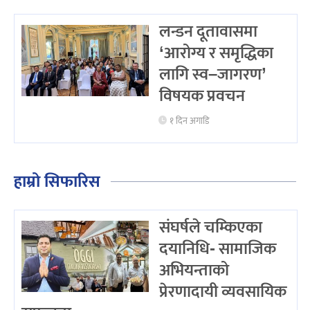
लन्डन दूतावासमा
‘आरोग्य र समृद्धिका
लागि स्व–जागरण’
विषयक प्रवचन
१ दिन अगाडि
हाम्रो सिफारिस
संघर्षले चम्किएका
दयानिधि- सामाजिक
अभियन्ताको
प्रेरणादायी व्यवसायिक