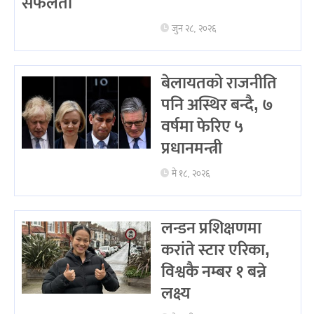
सफलता
जुन २८, २०२६
बेलायतको राजनीति
पनि अस्थिर बन्दै, ७
वर्षमा फेरिए ५
प्रधानमन्त्री
मे १८, २०२६
लन्डन प्रशिक्षणमा
करांते स्टार एरिका,
विश्वकै नम्बर १ बन्ने
लक्ष्य