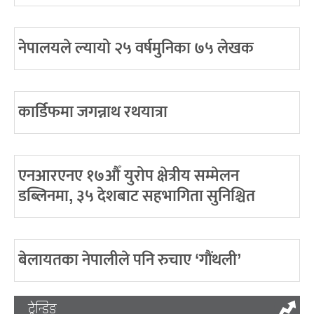
नेपालयले ल्यायो २५ वर्षमुनिका ७५ लेखक
कार्डिफमा जगन्नाथ रथयात्रा
एनआरएनए १७औँ युरोप क्षेत्रीय सम्मेलन
डब्लिनमा, ३५ देशबाट सहभागिता सुनिश्चित
बेलायतका नेपालीले पनि रुचाए ‘गौंथली’
ट्रेन्डिङ