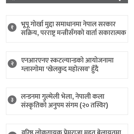
भूपू गोर्खा मुद्दा समाधानमा नेपाल सरकार
१
सक्रिय, परराष्ट्र मन्त्रीसँगको वार्ता सकारात्मक
एनआरएनए स्कटल्यान्डको आयोजनामा
२
ग्लास्गोमा ‘खेलकुद महोत्सव’ हुँदै
लन्डनमा गुल्मेली भेला, नेपाली कला
३
संस्कृतिको अनुपम संगम (२० तस्विर)
वरिष्ठ लोकगायक प्रेमराजा महत बेलायतमा,