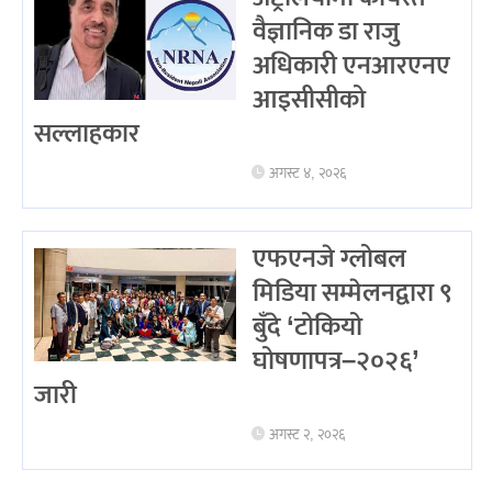
वैज्ञानिक डा राजु
अधिकारी एनआरएनए
आइसीसीको
सल्लाहकार
अगस्ट ४, २०२६
एफएनजे ग्लोबल
मिडिया सम्मेलनद्वारा ९
बुँदे ‘टोकियो
घोषणापत्र–२०२६’
जारी
अगस्ट २, २०२६