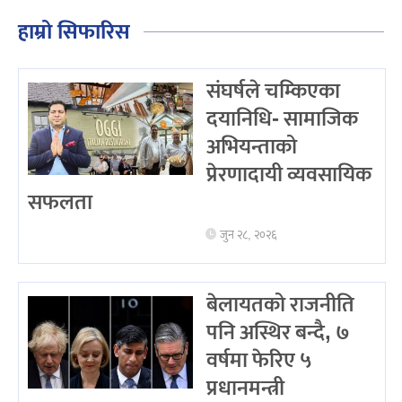
हाम्रो सिफारिस
संघर्षले चम्किएका
दयानिधि- सामाजिक
अभियन्ताको
प्रेरणादायी व्यवसायिक
सफलता
जुन २८, २०२६
बेलायतको राजनीति
पनि अस्थिर बन्दै, ७
वर्षमा फेरिए ५
प्रधानमन्त्री