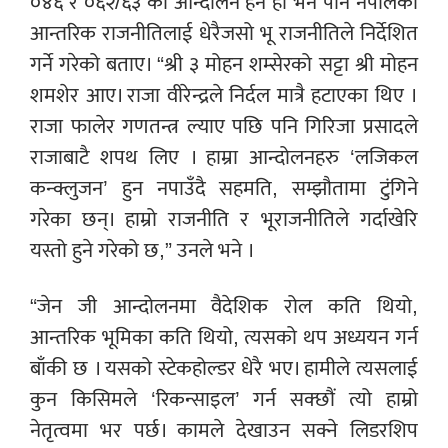
०४६ र ०६२/६३ को आन्दोलन हेर्ने हो भने पनि नेपालको
आन्तरिक राजनीतिलाई धेरैजसो भू राजनीतिले निर्देशित
गर्ने गरेको बताए। “श्री ३ मोहन शम्सेरको सट्टा श्री मोहन
शमशेर आए। राजा वीरेन्द्रले निर्दल मात्रै हटाएका थिए ।
राजा फालेर गणतन्त्र ल्याए पछि पनि गिरिजा प्रसादले
राजाबाटै शपथ लिए । हाम्रा आन्दोलनहरु ‘लजिकल
कन्क्लुजन’ हुन नपाउँदै सहमति, सम्झौतामा टुंगिने
गरेका छन्। हाम्रो राजनीति र भूराजनीतिले गर्दाखेरि
यस्तो हुने गरेको छ,” उनले भने ।
“जेन जी आन्दोलनमा वैदेशिक रोल कति थियो,
आन्तरिक भूमिका कति थियो, त्यसको थप अध्ययन गर्न
बाँकी छ । यसको स्टेकहोल्डर धेरै भए। हामीले त्यसलाई
कुन किसिमले ‘रिकन्साइल’ गर्न सक्छौं त्यो हाम्रो
नेतृत्वमा भर पर्छ। कामले देखाउन सक्ने लिडरशिप