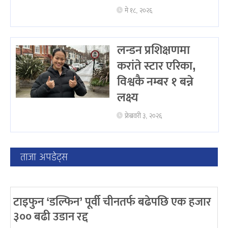
मे १८, २०२६
लन्डन प्रशिक्षणमा
करांते स्टार एरिका,
विश्वकै नम्बर १ बन्ने
लक्ष्य
फ्रेब्रवरी ३, २०२६
ताजा अपडेट्स
टाइफुन ‘डल्फिन’ पूर्वी चीनतर्फ बढेपछि एक हजार
३०० बढी उडान रद्द