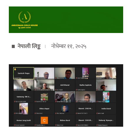
नेपाली लिङ्क
नोभेम्बर ११, २०२५