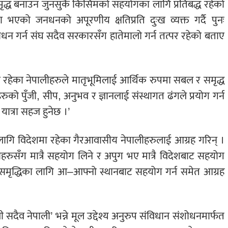
ृद्ध बनाउन जुनसुकै किसिमको सहयोगका लागि प्रतिबद्ध रहेको
ा भएको जनधनको अपूरणीय क्षतिप्रति दुःख व्यक्त गर्दै पुनः
न गर्न संघ सदैव सरकारसँग हातेमालो गर्न तत्पर रहेको बताए
 रहेका नेपालीहरुले मातृभूमिलाई आर्थिक रुपमा सबल र समृद्ध
को पुँजी, सीप, अनुभव र ज्ञानलाई संस्थागत ढंगले प्रयोग गर्न
ात्रा सहज हुनेछ ।’
माणका लागि विदेशमा रहेका गैरआवासीय नेपालीहरुलाई आग्रह गरिन् ।
ीहरुसँग मात्रै सहयोग लिने र अपुग भए मात्रै विदेशबाट सहयोग
िक समृद्धिका लागि आ–आफ्नो स्थानबाट सहयोग गर्न समेत आग्रह
सदैव नेपाली’ भन्ने मूल उद्देश्य अनुरुप संविधान संशोधनमार्फत