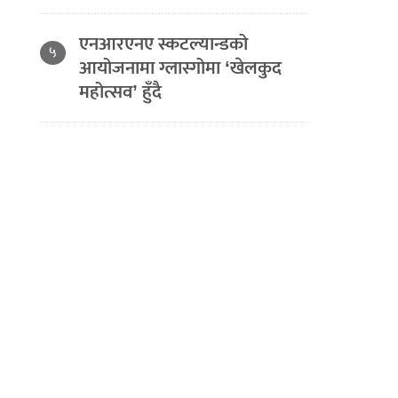
एनआरएनए स्कटल्यान्डको
५
आयोजनामा ग्लास्गोमा ‘खेलकुद
महोत्सव’ हुँदै