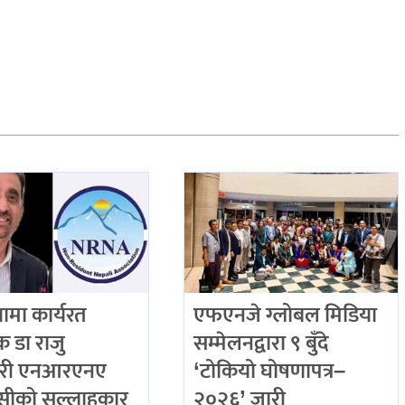
ियामा कार्यरत
एफएनजे ग्लोबल मिडिया
िक डा राजु
सम्मेलनद्वारा ९ बुँदे
री एनआरएनए
‘टोकियो घोषणापत्र–
ीको सल्लाहकार
२०२६’ जारी