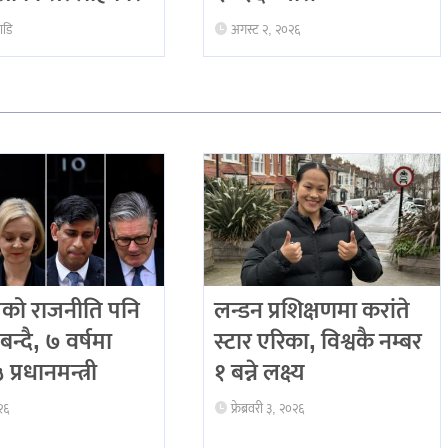
ाडि
अगस्ट २, २०२६
को राजनीति पनि
लन्डन प्रशिक्षणमा करांते
बन्दै, ७ वर्षमा
स्टार एरिका, विश्वकै नम्बर
प्रधानमन्त्री
१ बन्ने लक्ष्य
२६
फ्रेब्रवरी ३, २०२६