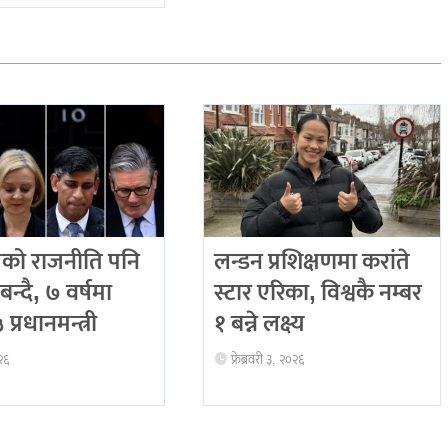
को राजनीति पनि
लन्डन प्रशिक्षणमा करांते
बन्दै, ७ वर्षमा
स्टार एरिका, विश्वकै नम्बर
प्रधानमन्त्री
१ बन्ने लक्ष्य
२६
फ्रेब्रवरी ३, २०२६