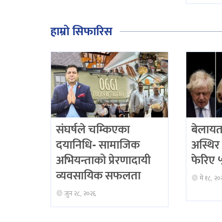
हाम्रो सिफारिस
संघर्षले चम्किएका
बेलायत
दयानिधि- सामाजिक
अस्थिर 
अभियन्ताको प्रेरणादायी
फेरिए ५ 
व्यवसायिक सफलता
मे १८, २०
जुन २८, २०२६