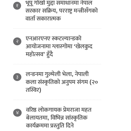
भूपू गोर्खा मुद्दा समाधानमा नेपाल
१
सरकार सक्रिय, परराष्ट्र मन्त्रीसँगको
वार्ता सकारात्मक
एनआरएनए स्कटल्यान्डको
२
आयोजनामा ग्लास्गोमा ‘खेलकुद
महोत्सव’ हुँदै
लन्डनमा गुल्मेली भेला, नेपाली
३
कला संस्कृतिको अनुपम संगम (२०
तस्विर)
वरिष्ठ लोकगायक प्रेमराजा महत
४
बेलायतमा, विभिन्न सांस्कृतिक
कार्यक्रममा प्रस्तुति दिने