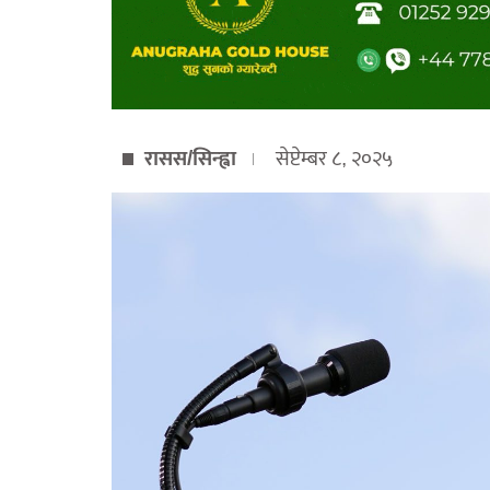
रासस/सिन्ह्वा
सेप्टेम्बर ८, २०२५