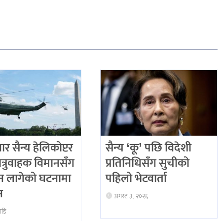
वार सैन्य हेलिकोप्टर
सैन्य ‘कू’ पछि विदेशी
ात्रुवाहक विमानसँग
प्रतिनिधिसँग सुचीको
न लागेको घटनामा
पहिलो भेटवार्ता
न
अगस्ट ३, २०२६
ाडि