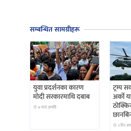
सम्बन्धित सामग्रीहरू
युवा प्रदर्शनका कारण
ट्रम्प स
मोदी सरकारमाथि दबाब
अर्को य
ठोक्कि
७ घन्टा अगाडि
छानबि
२ दिन अग