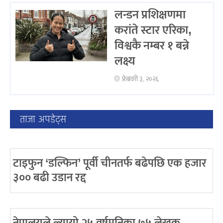
लन्डन प्रशिक्षणमा
करांते स्टार एरिका,
विश्वकै नम्बर १ बन्ने
लक्ष्य
फ्रेब्रवरी ३, २०२६
ताजा अपडेट्स
टाइफुन ‘डल्फिन’ पूर्वी चीनतर्फ बढेपछि एक हजार
३०० बढी उडान रद्द