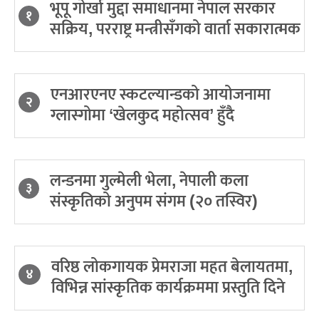
भूपू गोर्खा मुद्दा समाधानमा नेपाल सरकार
१
सक्रिय, परराष्ट्र मन्त्रीसँगको वार्ता सकारात्मक
एनआरएनए स्कटल्यान्डको आयोजनामा
२
ग्लास्गोमा ‘खेलकुद महोत्सव’ हुँदै
लन्डनमा गुल्मेली भेला, नेपाली कला
३
संस्कृतिको अनुपम संगम (२० तस्विर)
वरिष्ठ लोकगायक प्रेमराजा महत बेलायतमा,
४
विभिन्न सांस्कृतिक कार्यक्रममा प्रस्तुति दिने