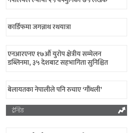
नेपालयले ल्यायो २५ वर्षमुनिका ७५ लेखक
कार्डिफमा जगन्नाथ रथयात्रा
एनआरएनए १७औँ युरोप क्षेत्रीय सम्मेलन
डब्लिनमा, ३५ देशबाट सहभागिता सुनिश्चित
बेलायतका नेपालीले पनि रुचाए ‘गौंथली’
ट्रेन्डिङ