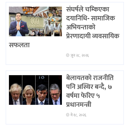
संघर्षले चम्किएका
दयानिधि- सामाजिक
अभियन्ताको
प्रेरणादायी व्यवसायिक
सफलता
जुन २८, २०२६
बेलायतको राजनीति
पनि अस्थिर बन्दै, ७
वर्षमा फेरिए ५
प्रधानमन्त्री
मे १८, २०२६