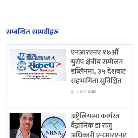
सम्बन्धित सामग्रीहरू
एनआरएनए १७औँ
युरोप क्षेत्रीय सम्मेलन
डब्लिनमा, ३५ देशबाट
सहभागिता सुनिश्चित
२२ घन्टा अगाडि
अष्ट्रेलियामा कार्यरत
वैज्ञानिक डा राजु
अधिकारी एनआरएनए