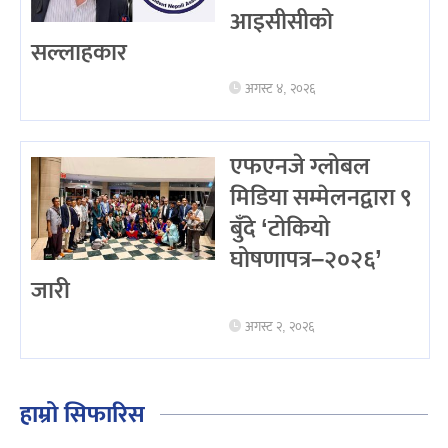
आइसीसीको
सल्लाहकार
अगस्ट ४, २०२६
एफएनजे ग्लोबल
मिडिया सम्मेलनद्वारा ९
बुँदे ‘टोकियो
घोषणापत्र–२०२६’
जारी
अगस्ट २, २०२६
हाम्रो सिफारिस