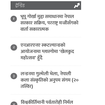
ट्रेन्डिङ
भूपू गोर्खा मुद्दा समाधानमा नेपाल
१
सरकार सक्रिय, परराष्ट्र मन्त्रीसँगको
वार्ता सकारात्मक
एनआरएनए स्कटल्यान्डको
२
आयोजनामा ग्लास्गोमा ‘खेलकुद
महोत्सव’ हुँदै
लन्डनमा गुल्मेली भेला, नेपाली
३
कला संस्कृतिको अनुपम संगम (२०
तस्विर)
विश्वकीर्तिमानी पर्वतारोही निर्मल
४