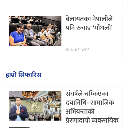
बेलायतका नेपालीले
पनि रुचाए ‘गौंथली’
२० घन्टा अगाडि
हाम्रो सिफारिस
संघर्षले चम्किएका
दयानिधि- सामाजिक
अभियन्ताको
प्रेरणादायी व्यवसायिक