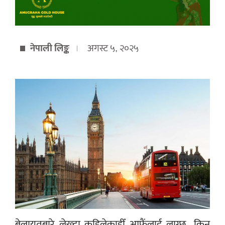
नेपाली लिङ्क
अगस्ट ५, २०२५
बेलायतबारे लेख्दा कहिलेकाहीँ आफैंलाई लाग्छ, किन