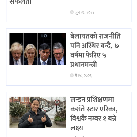
सफलता
जुन २८, २०२६
बेलायतको राजनीति
पनि अस्थिर बन्दै, ७
वर्षमा फेरिए ५
प्रधानमन्त्री
मे १८, २०२६
लन्डन प्रशिक्षणमा
करांते स्टार एरिका,
विश्वकै नम्बर १ बन्ने
लक्ष्य