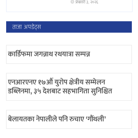
फ्रेब्रवरी ३, २०२६
ताजा अपडेट्स
कार्डिफमा जगन्नाथ रथयात्रा सम्पन्न
एनआरएनए १७औँ युरोप क्षेत्रीय सम्मेलन
डब्लिनमा, ३५ देशबाट सहभागिता सुनिश्चित
बेलायतका नेपालीले पनि रुचाए ‘गौंथली’