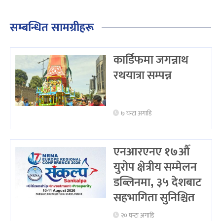
सम्बन्धित सामग्रीहरू
कार्डिफमा जगन्नाथ
रथयात्रा सम्पन्न
७ घन्टा अगाडि
एनआरएनए १७औँ
युरोप क्षेत्रीय सम्मेलन
डब्लिनमा, ३५ देशबाट
सहभागिता सुनिश्चित
२० घन्टा अगाडि