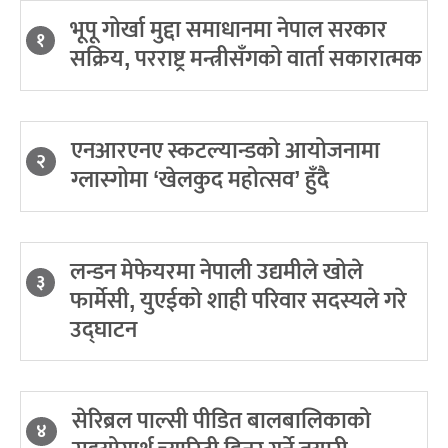
भूपू गोर्खा मुद्दा समाधानमा नेपाल सरकार
१
सक्रिय, परराष्ट्र मन्त्रीसँगको वार्ता सकारात्मक
एनआरएनए स्कटल्यान्डको आयोजनामा
२
ग्लास्गोमा ‘खेलकुद महोत्सव’ हुँदै
लन्डन मेफेयरमा नेपाली उद्यमीले खोले
३
फार्मेसी, युएईको शाही परिवार सदस्यले गरे
उद्घाटन
सेरिब्रल पाल्सी पीडित बालबालिकाको
४