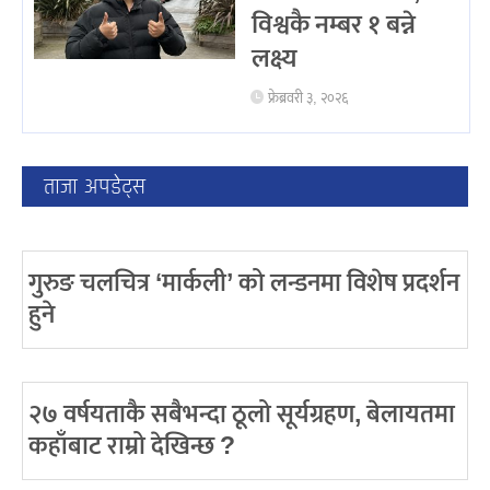
विश्वकै नम्बर १ बन्ने
लक्ष्य
फ्रेब्रवरी ३, २०२६
ताजा अपडेट्स
गुरुङ चलचित्र ‘मार्कली’ को लन्डनमा विशेष प्रदर्शन
हुने
२७ वर्षयताकै सबैभन्दा ठूलो सूर्यग्रहण, बेलायतमा
कहाँबाट राम्रो देखिन्छ ?