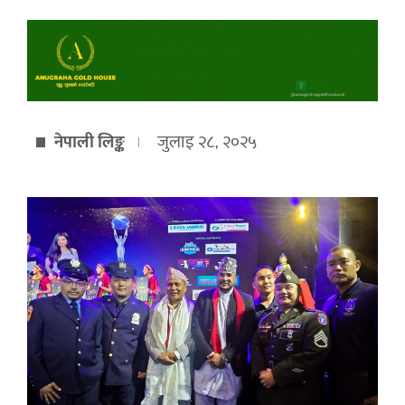
नेपाली लिङ्क
जुलाइ २८, २०२५