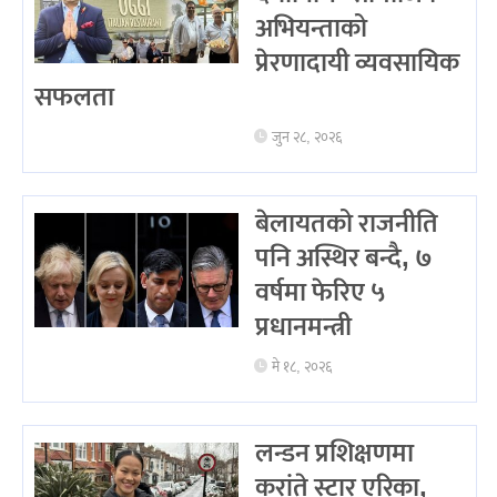
अभियन्ताको
प्रेरणादायी व्यवसायिक
सफलता
जुन २८, २०२६
बेलायतको राजनीति
पनि अस्थिर बन्दै, ७
वर्षमा फेरिए ५
प्रधानमन्त्री
मे १८, २०२६
लन्डन प्रशिक्षणमा
करांते स्टार एरिका,