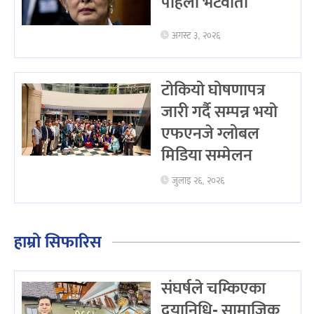
पहिलो भेटवार्ता
अगस्ट ३, २०२६
टोकियो घोषणापत्र
जारी गर्दै सम्पन्न भयो
एफएनजे ग्लोबल
मिडिया सम्मेलन
जुलाइ २६, २०२६
हाम्रो सिफारिस
संघर्षले चम्किएका
दयानिधि- सामाजिक