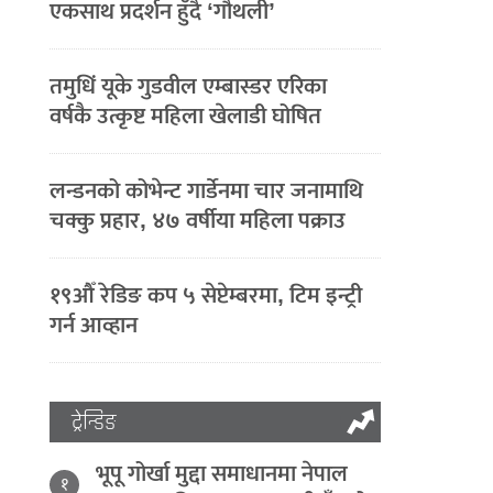
एकसाथ प्रदर्शन हुँदै ‘गौथली’
तमुधिं यूके गुडवील एम्बास्डर एरिका
वर्षकै उत्कृष्ट महिला खेलाडी घोषित
लन्डनको कोभेन्ट गार्डेनमा चार जनामाथि
चक्कु प्रहार, ४७ वर्षीया महिला पक्राउ
१९औँ रेडिङ कप ५ सेप्टेम्बरमा, टिम इन्ट्री
गर्न आव्हान
ट्रेन्डिङ
भूपू गोर्खा मुद्दा समाधानमा नेपाल
१