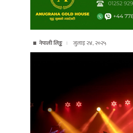
नेपाली लिङ्क
जुलाइ २४, २०२५