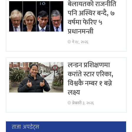
बेलायतको राजनीति
पनि अस्थिर बन्दै, ७
वर्षमा फेरिए ५
प्रधानमन्त्री
मे १८, २०२६
लन्डन प्रशिक्षणमा
करांते स्टार एरिका,
विश्वकै नम्बर १ बन्ने
लक्ष्य
फ्रेब्रवरी ३, २०२६
ताजा अपडेट्स