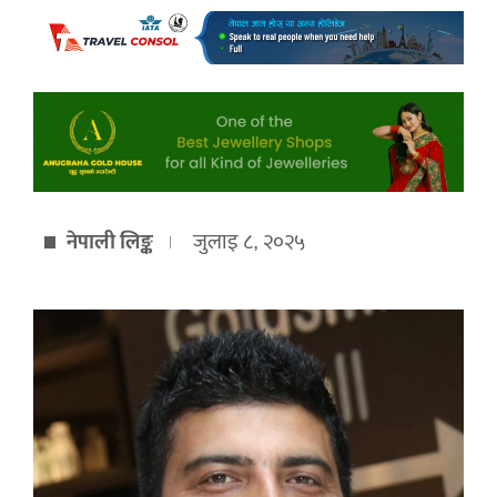
नेपाली लिङ्क
जुलाइ ८, २०२५