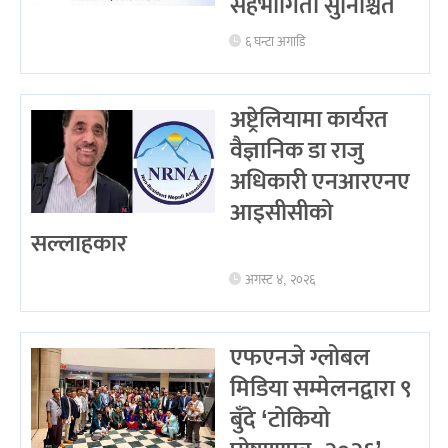
सहभागिता सुनिश्चित
६ घन्टा अगाडि
अष्ट्रेलियामा कार्यरत
वैज्ञानिक डा राजु
अधिकारी एनआरएनए
आइसीसीको
सल्लाहकार
अगस्ट ४, २०२६
एफएनजे ग्लोबल
मिडिया सम्मेलनद्वारा ९
बुँदे ‘टोकियो