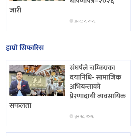
घोषणापत्र–२०२६’
जारी
अगस्ट २, २०२६
हाम्रो सिफारिस
संघर्षले चम्किएका
दयानिधि- सामाजिक
अभियन्ताको
प्रेरणादायी व्यवसायिक
सफलता
जुन २८, २०२६