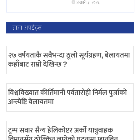
फ्रेब्रवरी ३, २०२६
ताजा अपडेट्स
२७ वर्षयताकै सबैभन्दा ठूलो सूर्यग्रहण, बेलायतमा
कहाँबाट राम्रो देखिन्छ ?
विश्वविख्यात कीर्तिमानी पर्वतारोही निर्मल पुर्जाको
अन्त्येष्टि बेलायतमा
ट्रम्प सवार सैन्य हेलिकोप्टर अर्को यात्रुवाहक
विमानसँग ठोक्किन लागेको घटनामा छानबिन