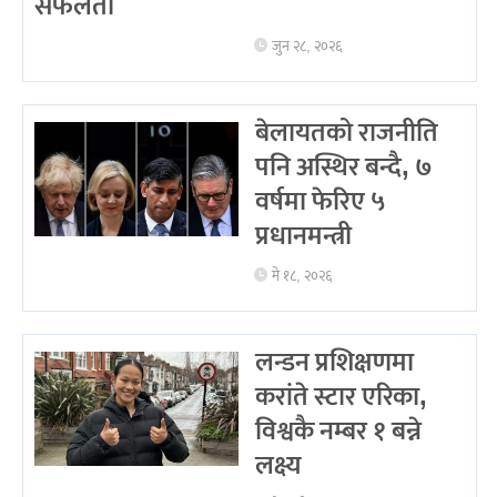
सफलता
जुन २८, २०२६
बेलायतको राजनीति
पनि अस्थिर बन्दै, ७
वर्षमा फेरिए ५
प्रधानमन्त्री
मे १८, २०२६
लन्डन प्रशिक्षणमा
करांते स्टार एरिका,
विश्वकै नम्बर १ बन्ने
लक्ष्य