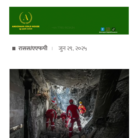
रासस/एएफपी
जुन २९, २०२५