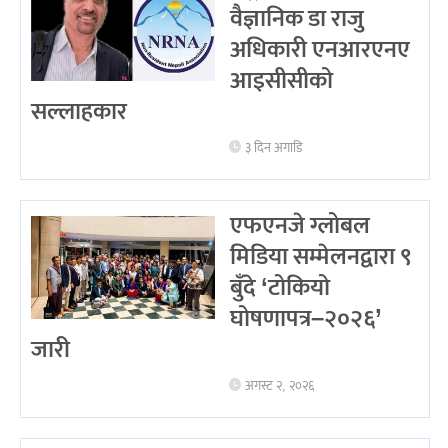
वैज्ञानिक डा राजु
अधिकारी एनआरएनए
आइसीसीको
सल्लाहकार
३ दिन अगाडि
एफएनजे ग्लोबल
मिडिया सम्मेलनद्वारा ९
बुँदे ‘टोकियो
घोषणापत्र–२०२६’
जारी
अगस्ट २, २०२६