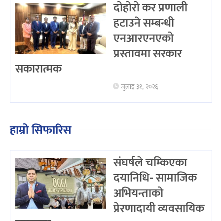
दोहोरो कर प्रणाली
हटाउने सम्बन्धी
एनआरएनएको
प्रस्तावमा सरकार
सकारात्मक
जुलाइ ३१, २०२६
हाम्रो सिफारिस
संघर्षले चम्किएका
दयानिधि- सामाजिक
अभियन्ताको
प्रेरणादायी व्यवसायिक