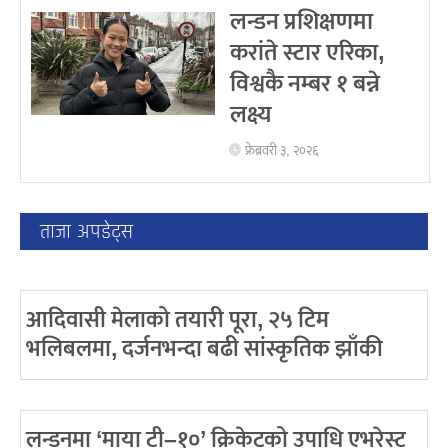
लन्डन प्रशिक्षणमा
करांते स्टार एरिका,
विश्वकै नम्बर १ बन्ने
लक्ष्य
फ्रेब्रवरी ३, २०२६
ताजा अपडेट्स
आदिवासी मेलाको तयारी पूरा, २५ टिम
भलिबलमा, दर्जनभन्दा बढी सांस्कृतिक झाँकी
लन्डनमा ‘माया टी–१०’ क्रिकेटको उपाधि एभरेस्ट