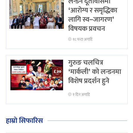
लन्डन दूतावासमा
‘आरोग्य र समृद्धिका
लागि स्व–जागरण’
विषयक प्रवचन
१८ घन्टा अगाडि
गुरुङ चलचित्र
‘मार्कली’ को लन्डनमा
विशेष प्रदर्शन हुने
१ दिन अगाडि
हाम्रो सिफारिस