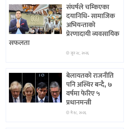
संघर्षले चम्किएका
दयानिधि- सामाजिक
अभियन्ताको
प्रेरणादायी व्यवसायिक
सफलता
जुन २८, २०२६
बेलायतको राजनीति
पनि अस्थिर बन्दै, ७
वर्षमा फेरिए ५
प्रधानमन्त्री
मे १८, २०२६