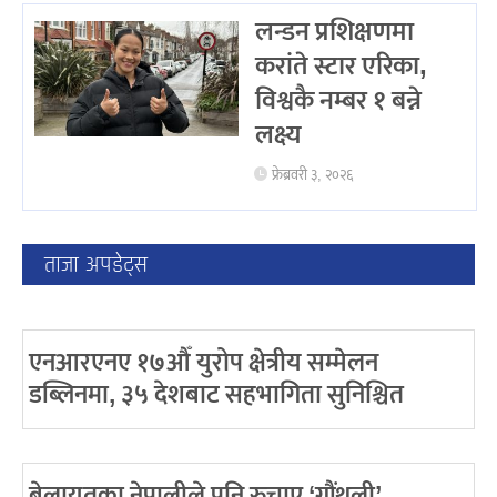
लन्डन प्रशिक्षणमा
करांते स्टार एरिका,
विश्वकै नम्बर १ बन्ने
लक्ष्य
फ्रेब्रवरी ३, २०२६
ताजा अपडेट्स
एनआरएनए १७औँ युरोप क्षेत्रीय सम्मेलन
डब्लिनमा, ३५ देशबाट सहभागिता सुनिश्चित
बेलायतका नेपालीले पनि रुचाए ‘गौंथली’