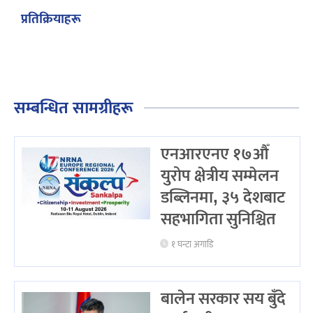
प्रतिक्रियाहरू
सम्बन्धित सामग्रीहरू
एनआरएनए १७औँ
युरोप क्षेत्रीय सम्मेलन
डब्लिनमा, ३५ देशबाट
सहभागिता सुनिश्चित
१ घन्टा अगाडि
बालेन सरकार सय बुँदे