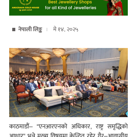
नेपाली लिङ्क
मे १४, २०२५
काठमाडौं– “एनआरएनको अधिकार, राष्ट्र समृद्धिको
आधार“ भन्ने मुख्य विषयमा केन्द्रित रहेर गैर–आवासीय