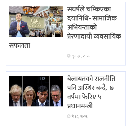
संघर्षले चम्किएका
दयानिधि- सामाजिक
अभियन्ताको
प्रेरणादायी व्यवसायिक
सफलता
जुन २८, २०२६
बेलायतको राजनीति
पनि अस्थिर बन्दै, ७
वर्षमा फेरिए ५
प्रधानमन्त्री
मे १८, २०२६