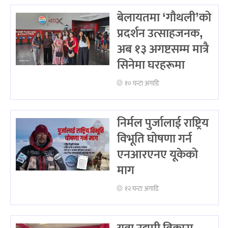
बेलायतमा ‘गौथली’को
प्रदर्शन उत्साहजनक,
अब १३ अगष्टसम्म मात्रै
सिनेमा घरहरूमा
१० घन्टा अगाडि
निर्मल पुर्जालाई राष्ट्रिय
विभूति घोषणा गर्न
एनआरएनए यूकेको
माग
१२ घन्टा अगाडि