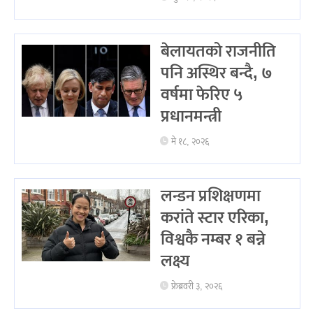
बेलायतको राजनीति
पनि अस्थिर बन्दै, ७
वर्षमा फेरिए ५
प्रधानमन्त्री
मे १८, २०२६
लन्डन प्रशिक्षणमा
करांते स्टार एरिका,
विश्वकै नम्बर १ बन्ने
लक्ष्य
फ्रेब्रवरी ३, २०२६