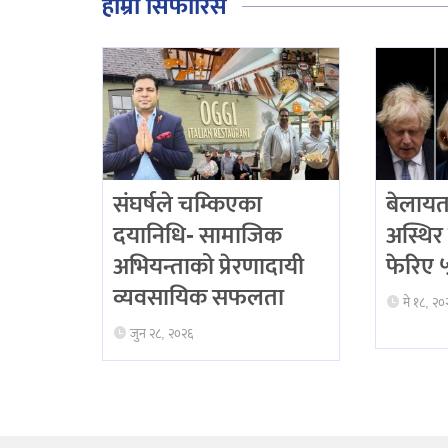
हाम्रो सिफारिस
संघर्षले चम्किएका
बेलायत
दयानिधि- सामाजिक
अस्थिर 
अभियन्ताको प्रेरणादायी
फेरिए ५ 
व्यवसायिक सफलता
मे १८, २०
जुन २८, २०२६