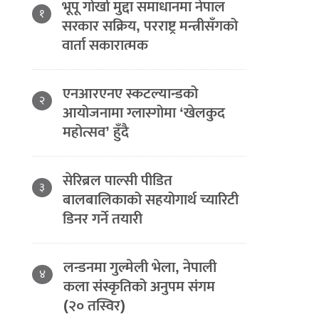
भूपू गोर्खा मुद्दा समाधानमा नेपाल
१
सरकार सक्रिय, परराष्ट्र मन्त्रीसँगको
वार्ता सकारात्मक
एनआरएनए स्कटल्यान्डको
२
आयोजनामा ग्लास्गोमा ‘खेलकुद
महोत्सव’ हुँदै
सेरिब्रल पाल्सी पीडित
३
बालबालिकाको सहयोगार्थ च्यारिटी
डिनर गर्ने तयारी
लन्डनमा गुल्मेली भेला, नेपाली
४
कला संस्कृतिको अनुपम संगम
(२० तस्विर)