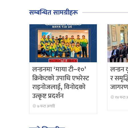
सम्बन्धित सामग्रीहरू
लन्डनमा ‘माया टी–१०’
लन्डन 
क्रिकेटको उपाधि एभरेस्ट
र समृद्
राइनोजलाई, विनोदको
जागरण
उत्कृष्ट प्रदर्शन
१४ घन्टा 
७ घन्टा अगाडि