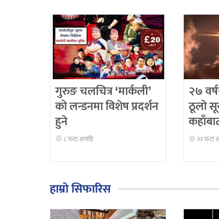
गुरुङ चलचित्र ‘मार्कली’
२७ वर्
को लन्डनमा विशेष प्रदर्शन
ठूलो सू
हुने
कहाँबाट
८ घन्टा अगाडि
२२ घन्टा 
हाम्रो सिफारिस