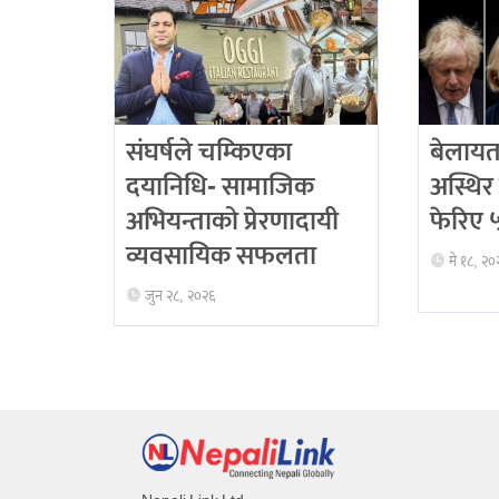
संघर्षले चम्किएका
बेलायत
दयानिधि- सामाजिक
अस्थिर 
अभियन्ताको प्रेरणादायी
फेरिए ५ 
व्यवसायिक सफलता
मे १८, २०
जुन २८, २०२६