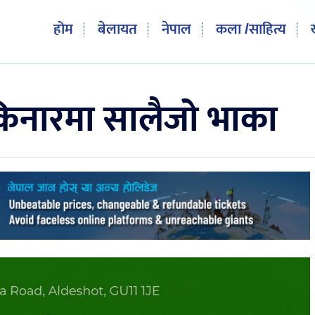
होम
बेलायत
नेपाल
कला /साहित्य
क किनारमा सालैजो भाका