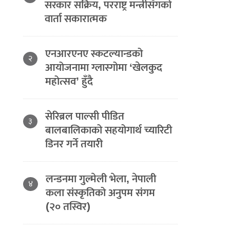
सरकार सक्रिय, परराष्ट्र मन्त्रीसँगको
वार्ता सकारात्मक
एनआरएनए स्कटल्यान्डको
२
आयोजनामा ग्लास्गोमा ‘खेलकुद
महोत्सव’ हुँदै
सेरिब्रल पाल्सी पीडित
३
बालबालिकाको सहयोगार्थ च्यारिटी
डिनर गर्ने तयारी
लन्डनमा गुल्मेली भेला, नेपाली
४
कला संस्कृतिको अनुपम संगम
(२० तस्विर)