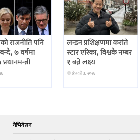
को राजनीति पनि
लन्डन प्रशिक्षणमा करांते
बन्दै, ७ वर्षमा
स्टार एरिका, विश्वकै नम्बर
प्रधानमन्त्री
१ बन्ने लक्ष्य
२६
फ्रेब्रवरी ३, २०२६
नेभिगेसन