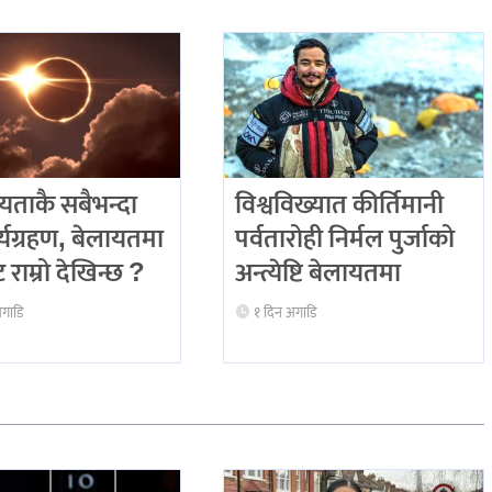
षयताकै सबैभन्दा
विश्वविख्यात कीर्तिमानी
र्यग्रहण, बेलायतमा
पर्वतारोही निर्मल पुर्जाको
 राम्रो देखिन्छ ?
अन्त्येष्टि बेलायतमा
अगाडि
१ दिन अगाडि