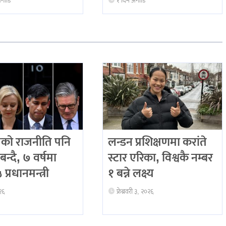
अगाडि
१ दिन अगाडि
को राजनीति पनि
लन्डन प्रशिक्षणमा करांते
बन्दै, ७ वर्षमा
स्टार एरिका, विश्वकै नम्बर
प्रधानमन्त्री
१ बन्ने लक्ष्य
२६
फ्रेब्रवरी ३, २०२६