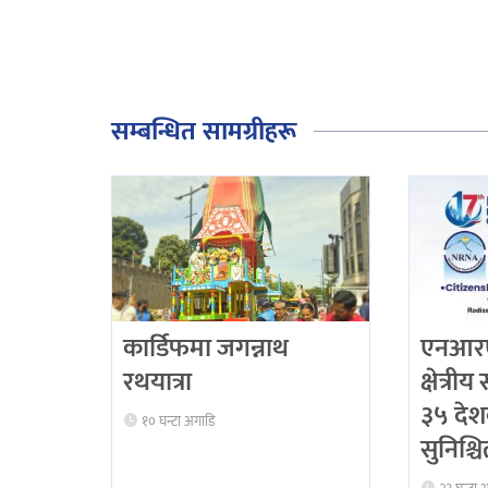
सम्बन्धित सामग्रीहरू
कार्डिफमा जगन्नाथ
एनआरए
रथयात्रा
क्षेत्री
३५ दे
१० घन्टा अगाडि
सुनिश्च