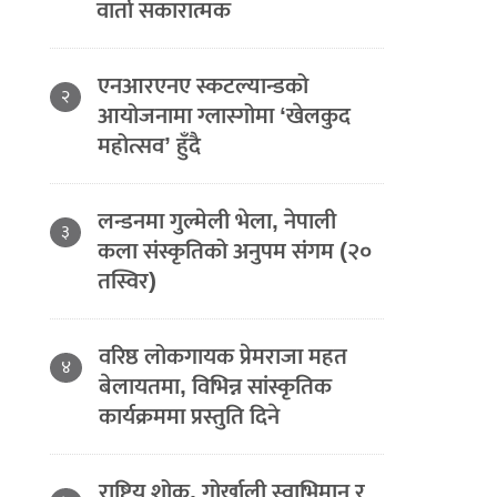
वार्ता सकारात्मक
एनआरएनए स्कटल्यान्डको
२
आयोजनामा ग्लास्गोमा ‘खेलकुद
महोत्सव’ हुँदै
लन्डनमा गुल्मेली भेला, नेपाली
३
कला संस्कृतिको अनुपम संगम (२०
तस्विर)
वरिष्ठ लोकगायक प्रेमराजा महत
४
बेलायतमा, विभिन्न सांस्कृतिक
कार्यक्रममा प्रस्तुति दिने
राष्ट्रिय शोक, गोर्खाली स्वाभिमान र