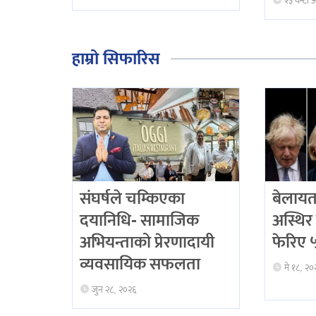
२३ घन्टा 
हाम्रो सिफारिस
संघर्षले चम्किएका
बेलायत
दयानिधि- सामाजिक
अस्थिर 
अभियन्ताको प्रेरणादायी
फेरिए ५ 
व्यवसायिक सफलता
मे १८, २०
जुन २८, २०२६