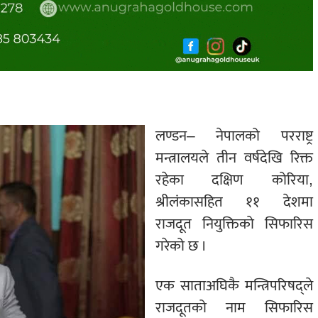
लण्डन– नेपालको परराष्ट्र
मन्त्रालयले तीन वर्षदेखि रिक्त
रहेका दक्षिण कोरिया,
श्रीलंकासहित ११ देशमा
राजदूत नियुक्तिको सिफारिस
गरेको छ ।
एक साताअघिकै मन्त्रिपरिषद्ले
राजदूतको नाम सिफारिस