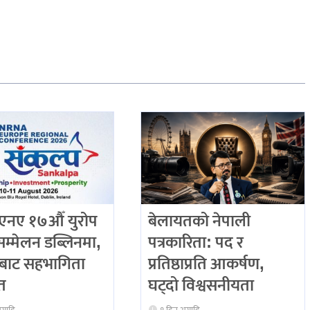
नए १७औँ युरोप
बेलायतको नेपाली
य सम्मेलन डब्लिनमा,
पत्रकारिता: पद र
शबाट सहभागिता
प्रतिष्ठाप्रति आकर्षण,
ित
घट्दो विश्वसनीयता