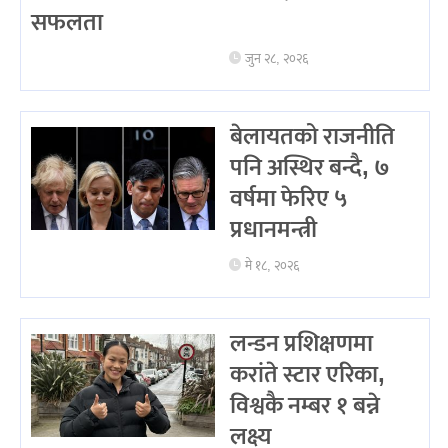
सफलता
जुन २८, २०२६
बेलायतको राजनीति
पनि अस्थिर बन्दै, ७
वर्षमा फेरिए ५
प्रधानमन्त्री
मे १८, २०२६
लन्डन प्रशिक्षणमा
करांते स्टार एरिका,
विश्वकै नम्बर १ बन्ने
लक्ष्य