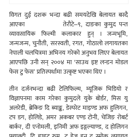
विगत दुई दशक भन्दा बढी समयदेखि बेलायत बस्दै
आएका
तेरौटे–९, दाङका कुमुद पन्त
व्यावसायिक फिल्मी कलाकार हुन् । जन्मभूमि,
जन्मजन्म, चुनौती, सरस्वती, रगत, गोठालो लगायतका
नेपाली चलचित्रमा अभिनय गरेको अनुभव लिएर बेलायत
आएपछि उनी सन् २००४ मा ‘साउथ इष्ट लन्डन मोडल
फेस टु फेस’ प्रतिस्पर्धामा उत्कृष्ट भएका थिए ।
तीन दर्जनभन्दा बढी टेलिफिल्म, म्यूजिक भिडियो र
विज्ञापनमा काम गरेका कुमुदले युके बोर्डर, मिस यु
अलरेडी, ब्रेकिङ दि ब्याङ्क, डेस्परेट माइण्ड अफ हुलिगन,
टप डग, होलिडे, अमर अकबर एण्ड टोनी, चेजिङ रोबर्ट
बार्कर, दी एनोमली, इनिमी अफ इङ्गल्याण्ड, द होलिगन
फ्याक्ट्री, दि ह्वाइट रुम, टु डेज इन द स्मोक लगायत