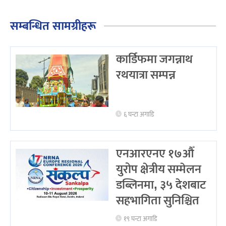
सम्बन्धित सामग्रीहरू
कार्डिफमा जगन्नाथ
रथयात्रा सम्पन्न
६ घन्टा अगाडि
एनआरएनए १७औँ
युरोप क्षेत्रीय सम्मेलन
डब्लिनमा, ३५ देशबाट
सहभागिता सुनिश्चित
१९ घन्टा अगाडि