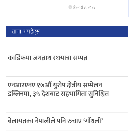
फ्रेब्रवरी ३, २०२६
ताजा अपडेट्स
कार्डिफमा जगन्नाथ रथयात्रा सम्पन्न
एनआरएनए १७औँ युरोप क्षेत्रीय सम्मेलन
डब्लिनमा, ३५ देशबाट सहभागिता सुनिश्चित
बेलायतका नेपालीले पनि रुचाए ‘गौंथली’