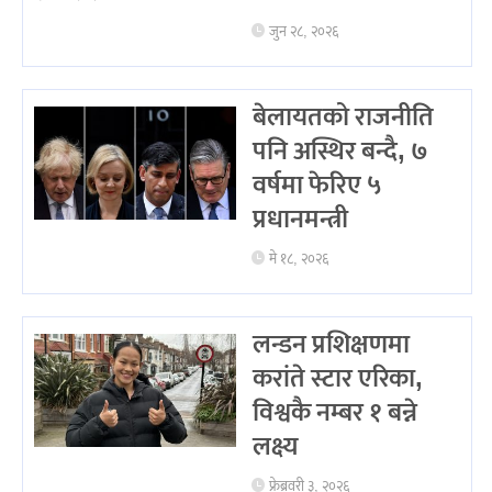
जुन २८, २०२६
बेलायतको राजनीति
पनि अस्थिर बन्दै, ७
वर्षमा फेरिए ५
प्रधानमन्त्री
मे १८, २०२६
लन्डन प्रशिक्षणमा
करांते स्टार एरिका,
विश्वकै नम्बर १ बन्ने
लक्ष्य
फ्रेब्रवरी ३, २०२६