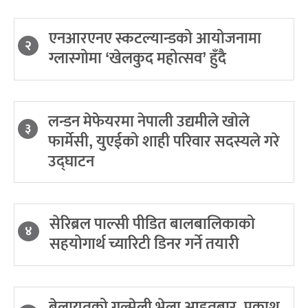
एनआरएनए स्कटल्यान्डको आयोजनामा
२
ग्लास्गोमा ‘खेलकुद महोत्सव’ हुँदै
लन्डन मेफेयरमा नेपाली उद्यमीले खोले
३
फार्मेसी, युएईको शाही परिवार सदस्यले गरे
उद्घाटन
सेरिब्रल पाल्सी पीडित बालबालिकाको
४
सहयोगार्थ च्यारिटी डिनर गर्ने तयारी
बेलायतको गुल्मेली भेला आइतबार, प्रकाश