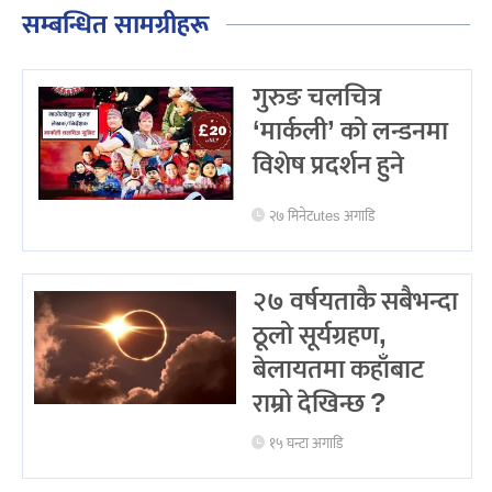
सम्बन्धित सामग्रीहरू
गुरुङ चलचित्र
‘मार्कली’ को लन्डनमा
विशेष प्रदर्शन हुने
२७ मिनेटutes अगाडि
२७ वर्षयताकै सबैभन्दा
ठूलो सूर्यग्रहण,
बेलायतमा कहाँबाट
राम्रो देखिन्छ ?
१५ घन्टा अगाडि