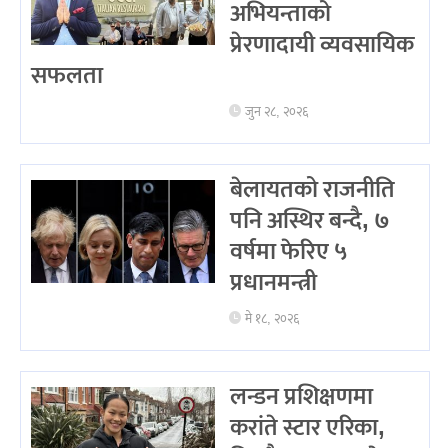
अभियन्ताको
प्रेरणादायी व्यवसायिक
सफलता
जुन २८, २०२६
बेलायतको राजनीति
पनि अस्थिर बन्दै, ७
वर्षमा फेरिए ५
प्रधानमन्त्री
मे १८, २०२६
लन्डन प्रशिक्षणमा
करांते स्टार एरिका,