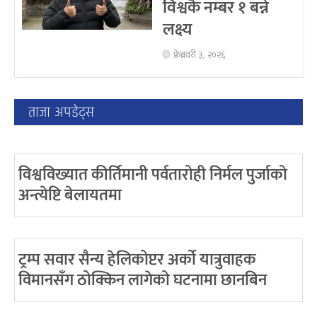
विश्वकै नम्बर १ बन्ने
लक्ष्य
फ्रेब्रवरी ३, २०२६
ताजा अपडेट्स
विश्वविख्यात कीर्तिमानी पर्वतारोही निर्मल पुर्जाको
अन्त्येष्टि बेलायतमा
ट्रम्प सवार सैन्य हेलिकोप्टर अर्को यात्रुवाहक
विमानसँग ठोक्किन लागेको घटनामा छानबिन