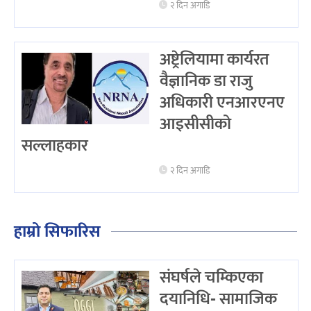
२ दिन अगाडि
अष्ट्रेलियामा कार्यरत
वैज्ञानिक डा राजु
अधिकारी एनआरएनए
आइसीसीको
सल्लाहकार
२ दिन अगाडि
हाम्रो सिफारिस
संघर्षले चम्किएका
दयानिधि- सामाजिक