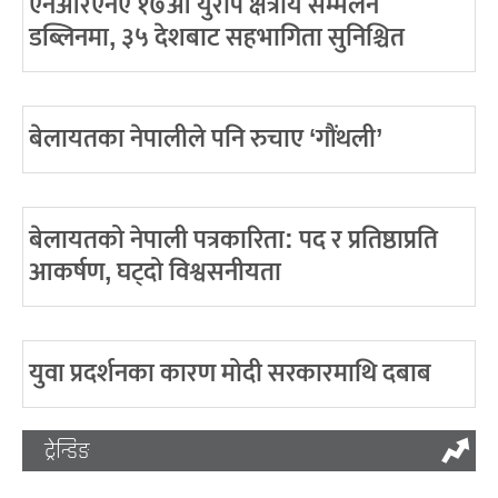
एनआरएनए १७औँ युरोप क्षेत्रीय सम्मेलन
डब्लिनमा, ३५ देशबाट सहभागिता सुनिश्चित
बेलायतका नेपालीले पनि रुचाए ‘गौंथली’
बेलायतको नेपाली पत्रकारिता: पद र प्रतिष्ठाप्रति
आकर्षण, घट्दो विश्वसनीयता
युवा प्रदर्शनका कारण मोदी सरकारमाथि दबाब
ट्रेन्डिङ