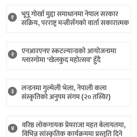
भूपू गोर्खा मुद्दा समाधानमा नेपाल सरकार
१
सक्रिय, परराष्ट्र मन्त्रीसँगको वार्ता सकारात्मक
एनआरएनए स्कटल्यान्डको आयोजनामा
२
ग्लास्गोमा ‘खेलकुद महोत्सव’ हुँदै
लन्डनमा गुल्मेली भेला, नेपाली कला
३
संस्कृतिको अनुपम संगम (२० तस्विर)
वरिष्ठ लोकगायक प्रेमराजा महत बेलायतमा,
४
विभिन्न सांस्कृतिक कार्यक्रममा प्रस्तुति दिने