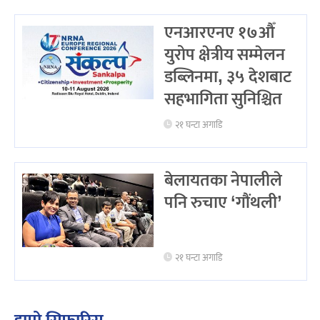
एनआरएनए १७औँ
युरोप क्षेत्रीय सम्मेलन
डब्लिनमा, ३५ देशबाट
सहभागिता सुनिश्चित
२१ घन्टा अगाडि
बेलायतका नेपालीले
पनि रुचाए ‘गौंथली’
२१ घन्टा अगाडि