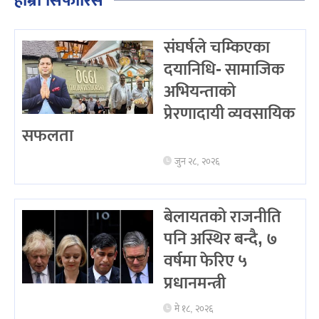
हाम्रो सिफारिस
संघर्षले चम्किएका
दयानिधि- सामाजिक
अभियन्ताको
प्रेरणादायी व्यवसायिक
सफलता
जुन २८, २०२६
बेलायतको राजनीति
पनि अस्थिर बन्दै, ७
वर्षमा फेरिए ५
प्रधानमन्त्री
मे १८, २०२६