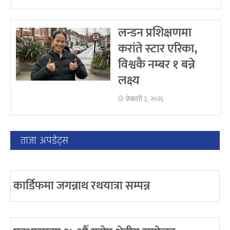
लन्डन प्रशिक्षणमा
करांते स्टार एरिका,
विश्वकै नम्बर १ बन्ने
लक्ष्य
फ्रेब्रवरी ३, २०२६
ताजा अपडेट्स
कार्डिफमा जगन्नाथ रथयात्रा सम्पन्न