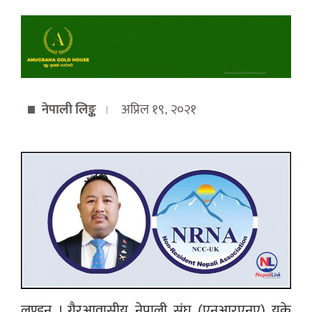
नेपाली लिङ्क
अप्रिल १९, २०२१
लण्डन । गैरआवासीय नेपाली संघ (एनआरएनए) यूके