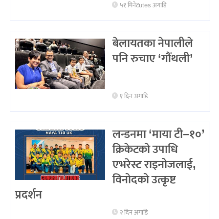
५१ मिनेटutes अगाडि
बेलायतका नेपालीले
पनि रुचाए ‘गौंथली’
१ दिन अगाडि
लन्डनमा ‘माया टी–१०’
क्रिकेटको उपाधि
एभरेस्ट राइनोजलाई,
विनोदको उत्कृष्ट
प्रदर्शन
२ दिन अगाडि