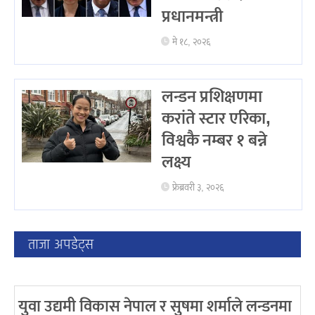
प्रधानमन्त्री
मे १८, २०२६
लन्डन प्रशिक्षणमा
करांते स्टार एरिका,
विश्वकै नम्बर १ बन्ने
लक्ष्य
फ्रेब्रवरी ३, २०२६
ताजा अपडेट्स
युवा उद्यमी विकास नेपाल र सुषमा शर्माले लन्डनमा