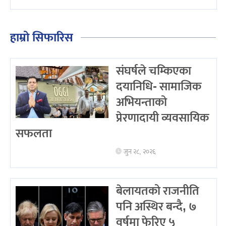
हाम्रो सिफारिस
संघर्षले चम्किएका
दयानिधि- सामाजिक
अभियन्ताको
प्रेरणादायी व्यवसायिक
सफलता
जुन २८, २०२६
बेलायतको राजनीति
पनि अस्थिर बन्दै, ७
वर्षमा फेरिए ५