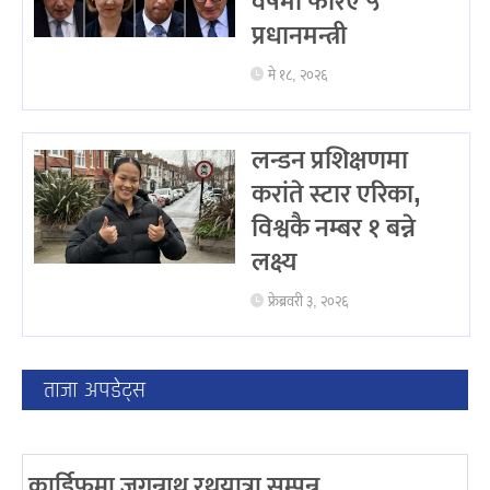
वर्षमा फेरिए ५
प्रधानमन्त्री
मे १८, २०२६
लन्डन प्रशिक्षणमा
करांते स्टार एरिका,
विश्वकै नम्बर १ बन्ने
लक्ष्य
फ्रेब्रवरी ३, २०२६
ताजा अपडेट्स
कार्डिफमा जगन्नाथ रथयात्रा सम्पन्न