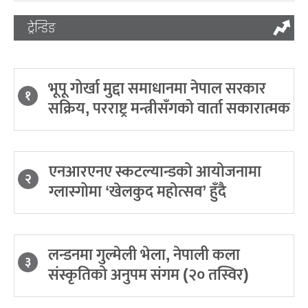
ट्रेन्डिङ
भूपू गोर्खा मुद्दा समाधानमा नेपाल सरकार
१
सक्रिय, परराष्ट्र मन्त्रीसँगको वार्ता सकारात्मक
एनआरएनए स्कटल्यान्डको आयोजनामा
२
ग्लास्गोमा ‘खेलकुद महोत्सव’ हुँदै
लन्डनमा गुल्मेली भेला, नेपाली कला
३
संस्कृतिको अनुपम संगम (२० तस्विर)