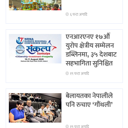
६ घन्टा अगाडि
एनआरएनए १७औँ
युरोप क्षेत्रीय सम्मेलन
डब्लिनमा, ३५ देशबाट
सहभागिता सुनिश्चित
१९ घन्टा अगाडि
बेलायतका नेपालीले
पनि रुचाए ‘गौंथली’
१९ घन्टा अगाडि