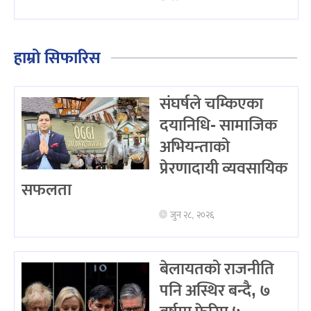
हाम्रो सिफारिस
संघर्षले चम्किएका
दयानिधि- सामाजिक
अभियन्ताको
प्रेरणादायी व्यवसायिक
सफलता
जुन २८, २०२६
बेलायतको राजनीति
पनि अस्थिर बन्दै, ७